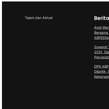
Berit
Tajam dan Aktual
Andi Wari
Bersama
ABPEDNA
Suwardi 
2031, Sia
Percepa
DPK ABPE
Dilantik
Kebersa