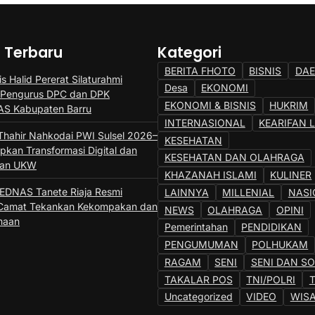
a Terbaru
Kategori
BERITA FHOTO
BISNIS
DA
s Halid Pererat Silaturahmi
Desa
EKONOMI
 Pengurus DPC dan DPK
EKONOMI & BISNIS
HUKRIM
S Kabupaten Barru
INTERNASIONAL
KEARIFAN 
Thahir Nahkodai PWI Sulsel 2026–
KESEHATAN
pkan Transformasi Digital dan
KESEHATAN DAN OLAHRAGA
tan UKW
KHAZANAH ISLAMI
KULINER
DNAS Tanete Riaja Resmi
LAINNYA
MILLENIAL
NASI
, Camat Tekankan Kekompakan dan
NEWS
OLAHRAGA
OPINI
maan
Pemerintahan
PENDIDIKAN
PENGUMUMAN
POLHUKAM
RAGAM
SENI
SENI DAN S
TAKALAR POS
TNI/POLRI
Uncategorized
VIDEO
WIS