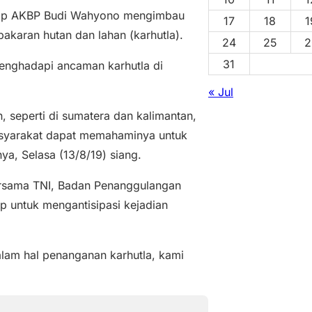
rap AKBP Budi Wahyono mengimbau
17
18
1
akaran hutan dan lahan (karhutla).
24
25
2
31
enghadapi ancaman karhutla di
« Jul
 seperti di sumatera dan kalimantan,
masyarakat dapat memahaminya untuk
ya, Selasa (13/8/19) siang.
ersama TNI, Badan Penanggulangan
untuk mengantisipasi kejadian
lam hal penanganan karhutla, kami