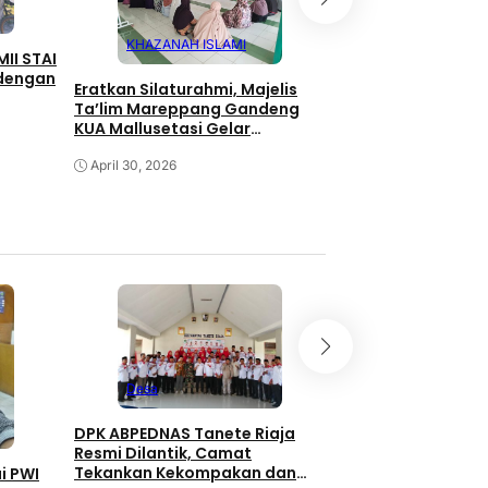
KHAZANAH ISLAMI
KHAZANAH IS
II STAI
 dengan
Eratkan Silaturahmi, Majelis
HALAL BIHALAL JA
Ta’lim Mareppang Gandeng
KAJIAN, MAJELIS 
KUA Mallusetasi Gelar
MALLUSETASI BAN
Pengajian
SOLID DAN ILMIAH
April 30, 2026
April 19, 2026
Pemerintahan
Desa
Hadiri Rakor Mente
DPK ABPEDNAS Tanete Riaja
Barru Siap Wujud
Resmi Dilantik, Camat
Kelola Sampah Be
Tekankan Kekompakan dan
i PWI