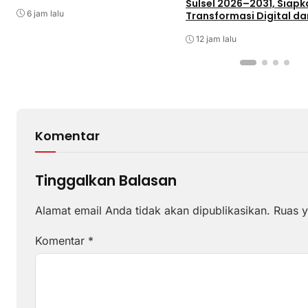
Kabupaten Barru
Sulsel 2026–2031, Siapk
6 jam lalu
Transformasi Digital da
Percepatan UKW
12 jam lalu
Komentar
Tinggalkan Balasan
Alamat email Anda tidak akan dipublikasikan.
Ruas y
Komentar
*