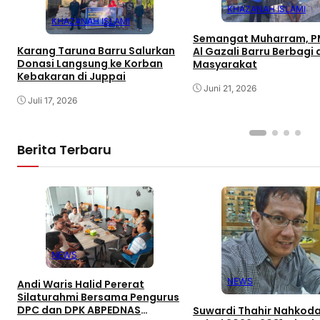
KHAZANAH ISLAMI
KHAZANAH ISLAMI
Semangat Muharram, PM
Karang Taruna Barru Salurkan
Al Gazali Barru Berbagi
Donasi Langsung ke Korban
Masyarakat
Kebakaran di Juppai
Juni 21, 2026
Juli 17, 2026
Berita Terbaru
NEWS
NEWS
Andi Waris Halid Pererat
Silaturahmi Bersama Pengurus
DPC dan DPK ABPEDNAS
Suwardi Thahir Nahkoda