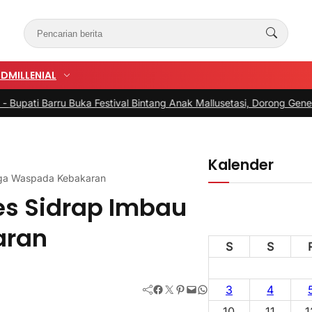
UD
MILLENIAL
rru Buka Festival Bintang Anak Mallusetasi, Dorong Generasi Kreati
Kalender
rga Waspada Kebakaran
s Sidrap Imbau
aran
S
S
Facebook
Twitter
Pinterest
Mail
WhatsApp
3
4
10
11
1