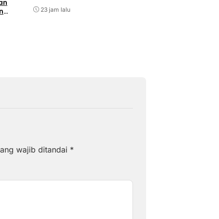
Kebersamaan
an
Agustus 5, 2026
23 jam lalu
n
ang wajib ditandai
*