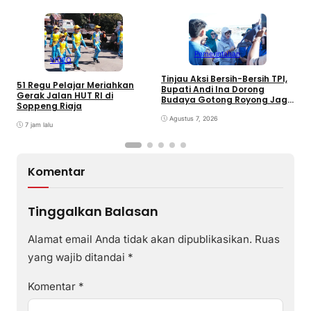
Pemerintahan
VIDEO
Tinjau Aksi Bersih-Bersih TPI,
K
51 Regu Pelajar Meriahkan
Bupati Andi Ina Dorong
U
Gerak Jalan HUT RI di
Budaya Gotong Royong Jaga
J
Soppeng Riaja
Lingkungan
D
Agustus 7, 2026
P
7 jam lalu
Komentar
Tinggalkan Balasan
Alamat email Anda tidak akan dipublikasikan.
Ruas
yang wajib ditandai
*
Komentar
*