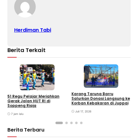
Herdiman Tabi
Berita Terkait
KHAZANAH ISLAMI
VIDEO
S
Karang Taruna Barru
S
51 Regu Pelajar Meriahkan
Salurkan Donasi Langsung ke
d
Gerak Jalan HUT RI di
Korban Kebakaran di Juppai
Soppeng Riaja
Juli 17, 2026
7 jam lalu
Berita Terbaru