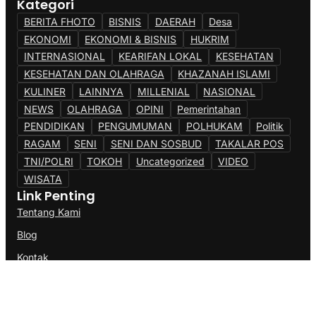
Kategori
BERITA FHOTO
BISNIS
DAERAH
Desa
EKONOMI
EKONOMI & BISNIS
HUKRIM
INTERNASIONAL
KEARIFAN LOKAL
KESEHATAN
KESEHATAN DAN OLAHRAGA
KHAZANAH ISLAMI
KULINER
LAINNYA
MILLENIAL
NASIONAL
NEWS
OLAHRAGA
OPINI
Pemerintahan
PENDIDIKAN
PENGUMUMAN
POLHUKAM
Politik
RAGAM
SENI
SENI DAN SOSBUD
TAKALAR POS
TNI/POLRI
TOKOH
Uncategorized
VIDEO
WISATA
Link Penting
Tentang Kami
Blog
Kontak
@Copyright AK77News.Com. All Rights Reserved