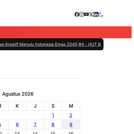
ju Indonesia Emas 2045
|
#4 -
HUT Bhayangkari ke-80, Pemkab Barru, Po
radaban
Agustus 2026
R
K
J
S
M
1
2
5
6
7
8
9
2
13
14
15
16