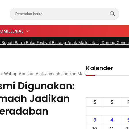
UD
MILLENIAL
ka Festival Bintang Anak Mallusetasi, Dorong Generasi Kreatif Menu
Kalender
an: Wabup Abustan Ajak Jamaah Jadikan Masjid Pusat Iman dan Pe
smi Digunakan:
maah Jadikan
S
S
Peradaban
3
4
10
11
1