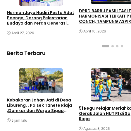
DAERAH
DPRD BARRU FASILITASI
Herman Jaya Hadiri Pesta Adat
HARMONISASI TERKAIT P
Paenge, Dorong Pelestarian
CONCH, TAMPUNG ASPIR
Budaya dan Peran Generasi
PRO DAN KONTRA
Muda
April 10, 2026
April 27, 2026
Berita Terbaru
TNI/POLRI
VIDEO
Kebakaran Lahan Jati di Desa
Libureng. , Polsek Tanete Riaja
51 Regu Pelajar Meriahk
,Damkar dan Warga Sigap
Gerak Jalan HUT RI di S
Padamkan Api
Riaja
5 jam lalu
Agustus 8, 2026