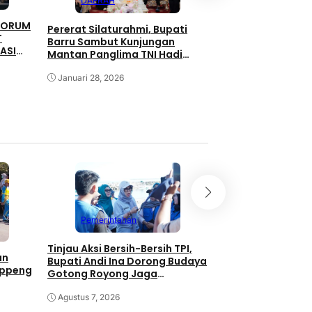
DAERAH
DAERAH
 FORUM
Pererat Silaturahmi, Bupati
HSN 2025: Bupati 
T
Barru Sambut Kunjungan
Sinergi BPS dan S
ASI
Mantan Panglima TNI Hadi
Majukan Ekonomi
Tjahjanto
Januari 28, 2026
September 27, 2025
Pemerintahan
Pemerintahan
Tinjau Aksi Bersih-Bersih TPI,
Kolaborasi Pemka
an
Bupati Andi Ina Dorong Budaya
Unhas Dimulai, J
oppeng
Gotong Royong Jaga
JJUH,Bupati Andi I
Lingkungan
Dongkrak Produkti
Agustus 7, 2026
Agustus 7, 2026