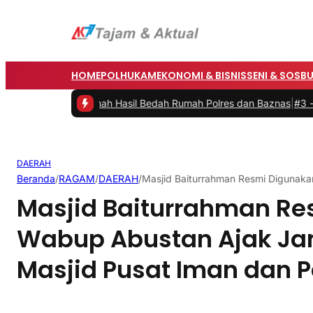
HOME
POLHUKAM
EKONOMI & BISNIS
SENI & SOSB
n Rumah Hasil Bedah Rumah Polres dan Baznas
|
#3 -
Bupati Barru Bu
DAERAH
Beranda
/
RAGAM
/
DAERAH
/
Masjid Baiturrahman Resmi Digunak
Masjid Baiturrahman Re
Wabup Abustan Ajak Ja
Masjid Pusat Iman dan 