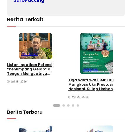
SuroPaccing
Berita Terkait
POLHUKAM
H
Listan Ingatkan Potensi
P
“Penumpang Gelap” di
NASIONAL
U
Tengah Menguatnya
Perjuangan Luwu Raya
Tiga Santriwati SMP DDI
Juli 18, 2026
Mangkoso Ukir Prestasi
Nasional, Sulap Limbah
Jagung Jadi Media Jamur
Tiram Ramah Lingkungan
Mei 23, 2026
Berita Terbaru
D