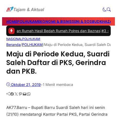
HOME
POLHUKAM
EKONOMI & BISNIS
SENI & SOSBUD
KHAZANA
Resmikan Rumah Hasil Bedah Rumah Polres dan Baznas
|
#3 -
Bupati B
NASIONAL
POLHUKAM
Beranda
/
POLHUKAM
/
Maju di Periode Kedua, Suardi Saleh Dafta
Maju di Periode Kedua, Suardi
Saleh Daftar di PKS, Gerindra
dan PKB.
Oktober 21, 2019
•
1 Menit membaca
Facebook
Twitter
Pinterest
Mail
WhatsApp
AK77.Barru – Bupati Barru Suardi Saleh hari ini senin
(21/10) mendatangi Kantor Partai PKS, Partai Gerindra