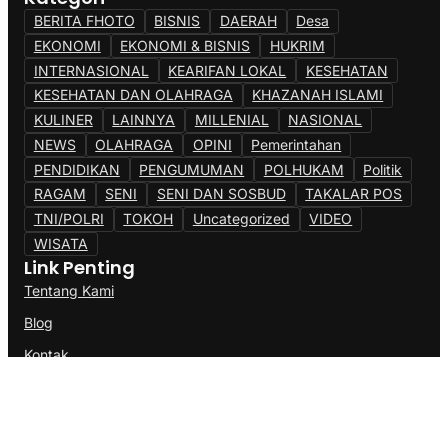
BERITA FHOTO
BISNIS
DAERAH
Desa
EKONOMI
EKONOMI & BISNIS
HUKRIM
INTERNASIONAL
KEARIFAN LOKAL
KESEHATAN
KESEHATAN DAN OLAHRAGA
KHAZANAH ISLAMI
KULINER
LAINNYA
MILLENIAL
NASIONAL
NEWS
OLAHRAGA
OPINI
Pemerintahan
PENDIDIKAN
PENGUMUMAN
POLHUKAM
Politik
RAGAM
SENI
SENI DAN SOSBUD
TAKALAR POS
TNI/POLRI
TOKOH
Uncategorized
VIDEO
WISATA
Link Penting
Tentang Kami
Blog
Kontak
@Copyright AK77News.Com. All Rights Reserved