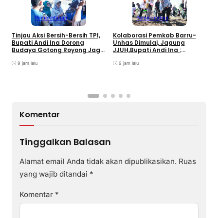
K
S
Pemerintahan
Pemerintahan
J
Tinjau Aksi Bersih-Bersih TPI,
Kolaborasi Pemkab Barru-
Bupati Andi Ina Dorong
Unhas Dimulai, Jagung
Budaya Gotong Royong Jaga
JJUH,Bupati Andi Ina :
Lingkungan
Dongkrak Produktivitas
9 jam lalu
Petani
9 jam lalu
Komentar
Tinggalkan Balasan
Alamat email Anda tidak akan dipublikasikan.
Ruas
yang wajib ditandai
*
Komentar
*