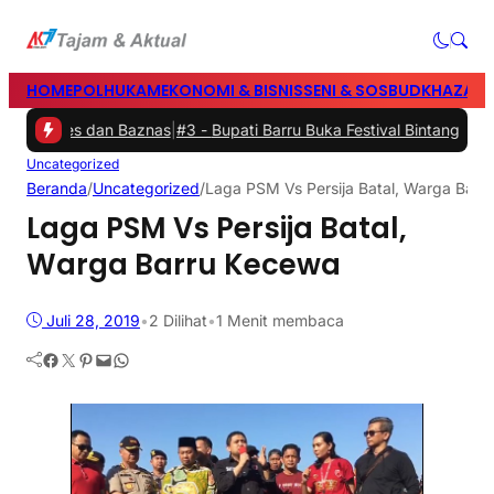
HOME
POLHUKAM
EKONOMI & BISNIS
SENI & SOSBUD
KHAZANA
Polres dan Baznas
|
#3 -
Bupati Barru Buka Festival Bintang Anak Ma
Uncategorized
Beranda
/
Uncategorized
/
Laga PSM Vs Persija Batal, Warga Barr
Laga PSM Vs Persija Batal,
Warga Barru Kecewa
Juli 28, 2019
•
2
Dilihat
•
1 Menit membaca
Facebook
Twitter
Pinterest
Mail
WhatsApp