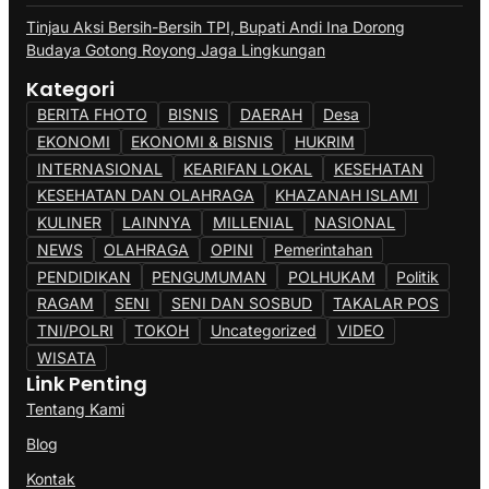
Tinjau Aksi Bersih-Bersih TPI, Bupati Andi Ina Dorong
Budaya Gotong Royong Jaga Lingkungan
Kategori
BERITA FHOTO
BISNIS
DAERAH
Desa
EKONOMI
EKONOMI & BISNIS
HUKRIM
INTERNASIONAL
KEARIFAN LOKAL
KESEHATAN
KESEHATAN DAN OLAHRAGA
KHAZANAH ISLAMI
KULINER
LAINNYA
MILLENIAL
NASIONAL
NEWS
OLAHRAGA
OPINI
Pemerintahan
PENDIDIKAN
PENGUMUMAN
POLHUKAM
Politik
RAGAM
SENI
SENI DAN SOSBUD
TAKALAR POS
TNI/POLRI
TOKOH
Uncategorized
VIDEO
WISATA
Link Penting
Tentang Kami
Blog
Kontak