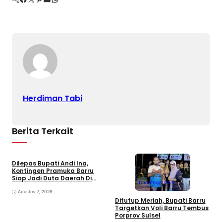
Herdiman Tabi
Berita Terkait
Dilepas Bupati Andi Ina,
Kontingen Pramuka Barru
Siap Jadi Duta Daerah Di
Uncategorized
Jambore Nasional XII Cibubur
Agustus 7, 2026
Ditutup Meriah, Bupati Barru
D
Targetkan Voli Barru Tembus
P
Porprov Sulsel
2