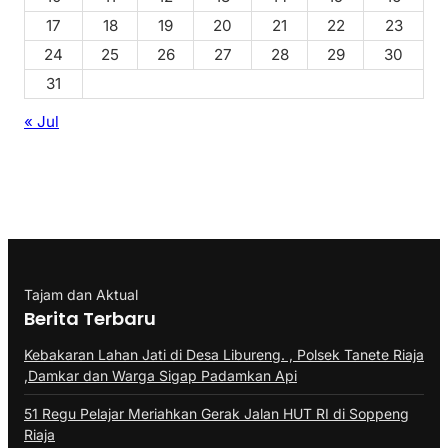
17
18
19
20
21
22
23
24
25
26
27
28
29
30
31
« Jul
Tajam dan Aktual
Berita Terbaru
Kebakaran Lahan Jati di Desa Libureng. , Polsek Tanete Riaja
,Damkar dan Warga Sigap Padamkan Api
51 Regu Pelajar Meriahkan Gerak Jalan HUT RI di Soppeng
Riaja