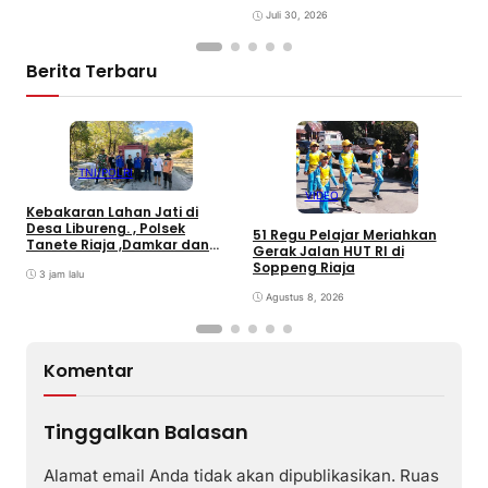
T
Juli 30, 2026
R
Berita Terbaru
TNI/POLRI
VIDEO
Kebakaran Lahan Jati di
T
Desa Libureng. , Polsek
51 Regu Pelajar Meriahkan
B
Tanete Riaja ,Damkar dan
Gerak Jalan HUT RI di
B
Warga Sigap Padamkan Api
Soppeng Riaja
L
3 jam lalu
Agustus 8, 2026
Komentar
Tinggalkan Balasan
Alamat email Anda tidak akan dipublikasikan.
Ruas