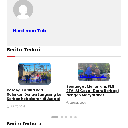
Herdiman Tabi
Berita Terkait
KHAZANAH ISLAMI
KHAZANAH ISLAMI
Semangat Muharram, PMII
Karang Taruna Barru
STAI Al Gazali Barru Berbagi
E
Salurkan Donasi Langsung ke
dengan Masyarakat
T
Korban Kebakaran di Juppai
K
Juni 21, 2026
P
Juli 17, 2026
Berita Terbaru