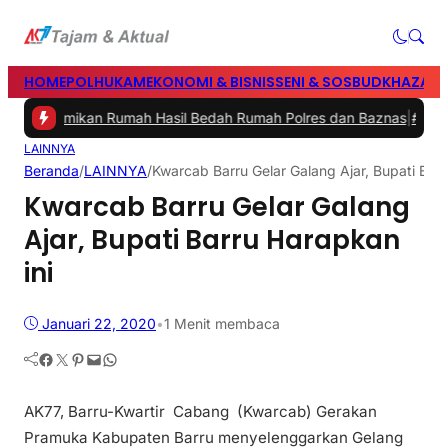
HOME
POLHUKAM
EKONOMI & BISNIS
SENI & SOSBUD
KHAZANA
ru Resmikan Rumah Hasil Bedah Rumah Polres dan Baznas
|
#3 -
Bupat
LAINNYA
Beranda
/
LAINNYA
/
Kwarcab Barru Gelar Galang Ajar, Bupati Barr
Kwarcab Barru Gelar Galang
Ajar, Bupati Barru Harapkan
ini
Januari 22, 2020
•
1 Menit membaca
Facebook
Twitter
Pinterest
Mail
WhatsApp
AK77, Barru-Kwartir Cabang (Kwarcab) Gerakan
Pramuka Kabupaten Barru menyelenggarkan Gelang