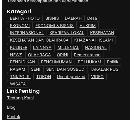
Tekankan Kekompakan dan Kebersamaan
Kategori
BERITA FHOTO
BISNIS
DAERAH
Desa
EKONOMI
EKONOMI & BISNIS
HUKRIM
INTERNASIONAL
KEARIFAN LOKAL
KESEHATAN
KESEHATAN DAN OLAHRAGA
KHAZANAH ISLAMI
KULINER
LAINNYA
MILLENIAL
NASIONAL
NEWS
OLAHRAGA
OPINI
Pemerintahan
PENDIDIKAN
PENGUMUMAN
POLHUKAM
Politik
RAGAM
SENI
SENI DAN SOSBUD
TAKALAR POS
TNI/POLRI
TOKOH
Uncategorized
VIDEO
WISATA
Link Penting
Tentang Kami
Blog
Kontak