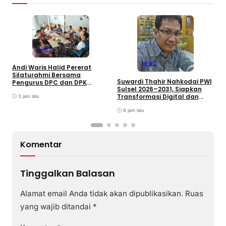
NEWS
NEWS
Andi Waris Halid Pererat
D
Silaturahmi Bersama
R
Suwardi Thahir Nahkodai PWI
Pengurus DPC dan DPK
T
Sulsel 2026–2031, Siapkan
ABPEDNAS Kabupaten Barru
K
Transformasi Digital dan
3 jam lalu
Percepatan UKW
9 jam lalu
Komentar
Tinggalkan Balasan
Alamat email Anda tidak akan dipublikasikan.
Ruas
yang wajib ditandai
*