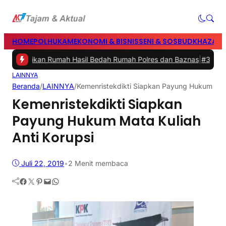
HOME
POLHUKAM
EKONOMI & BISNIS
SENI & SOSBUD
KHAZANA
Resmikan Rumah Hasil Bedah Rumah Polres dan Baznas
|
#3 -
Bupati B
LAINNYA
Beranda
/
LAINNYA
/
Kemenristekdikti Siapkan Payung Hukum Mata
Kemenristekdikti Siapkan
Payung Hukum Mata Kuliah
Anti Korupsi
Juli 22, 2019
•
2 Menit membaca
Facebook
Twitter
Pinterest
Mail
WhatsApp