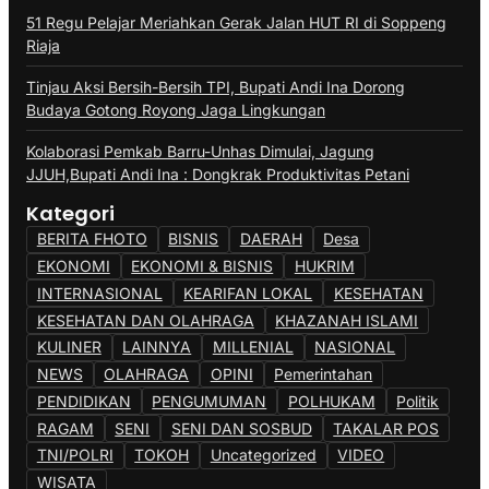
51 Regu Pelajar Meriahkan Gerak Jalan HUT RI di Soppeng
Riaja
Tinjau Aksi Bersih-Bersih TPI, Bupati Andi Ina Dorong
Budaya Gotong Royong Jaga Lingkungan
Kolaborasi Pemkab Barru-Unhas Dimulai, Jagung
JJUH,Bupati Andi Ina : Dongkrak Produktivitas Petani
Kategori
BERITA FHOTO
BISNIS
DAERAH
Desa
EKONOMI
EKONOMI & BISNIS
HUKRIM
INTERNASIONAL
KEARIFAN LOKAL
KESEHATAN
KESEHATAN DAN OLAHRAGA
KHAZANAH ISLAMI
KULINER
LAINNYA
MILLENIAL
NASIONAL
NEWS
OLAHRAGA
OPINI
Pemerintahan
PENDIDIKAN
PENGUMUMAN
POLHUKAM
Politik
RAGAM
SENI
SENI DAN SOSBUD
TAKALAR POS
TNI/POLRI
TOKOH
Uncategorized
VIDEO
WISATA