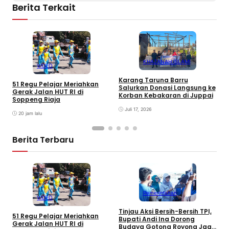
Berita Terkait
KHAZANAH ISLAMI
VIDEO
S
Karang Taruna Barru
S
51 Regu Pelajar Meriahkan
Salurkan Donasi Langsung ke
d
Gerak Jalan HUT RI di
Korban Kebakaran di Juppai
Soppeng Riaja
Juli 17, 2026
20 jam lalu
Berita Terbaru
Pemerintahan
VIDEO
Tinjau Aksi Bersih-Bersih TPI,
K
51 Regu Pelajar Meriahkan
Bupati Andi Ina Dorong
U
Gerak Jalan HUT RI di
Budaya Gotong Royong Jaga
J