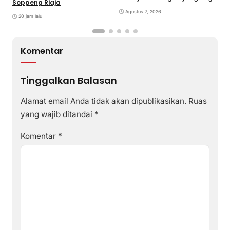
Soppeng Riaja
Lingkungan
D
Agustus 7, 2026
P
20 jam lalu
Komentar
Tinggalkan Balasan
Alamat email Anda tidak akan dipublikasikan.
Ruas
yang wajib ditandai
*
Komentar
*