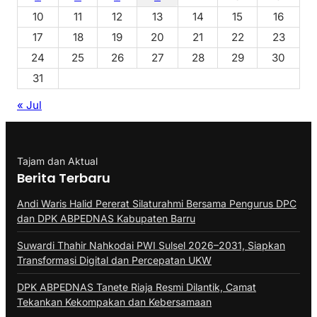
10
11
12
13
14
15
16
17
18
19
20
21
22
23
24
25
26
27
28
29
30
31
« Jul
Tajam dan Aktual
Berita Terbaru
Andi Waris Halid Pererat Silaturahmi Bersama Pengurus DPC
dan DPK ABPEDNAS Kabupaten Barru
Suwardi Thahir Nahkodai PWI Sulsel 2026–2031, Siapkan
Transformasi Digital dan Percepatan UKW
DPK ABPEDNAS Tanete Riaja Resmi Dilantik, Camat
Tekankan Kekompakan dan Kebersamaan