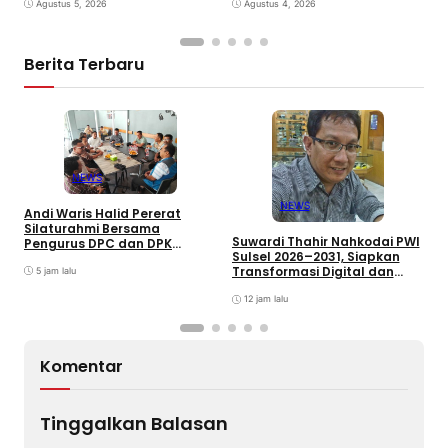
Agustus 5, 2026
Agustus 4, 2026
D
Berita Terbaru
NEWS
NEWS
Andi Waris Halid Pererat
D
Silaturahmi Bersama
R
Suwardi Thahir Nahkodai PWI
Pengurus DPC dan DPK
T
Sulsel 2026–2031, Siapkan
ABPEDNAS Kabupaten Barru
K
Transformasi Digital dan
5 jam lalu
Percepatan UKW
12 jam lalu
Komentar
Tinggalkan Balasan