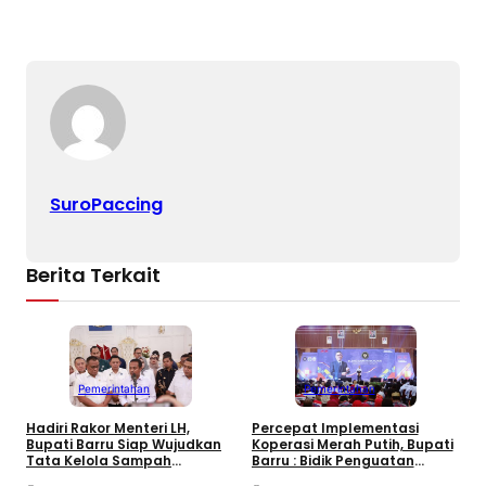
SuroPaccing
Berita Terkait
Pemerintahan
Pemerintahan
Hadiri Rakor Menteri LH,
Percepat Implementasi
P
Bupati Barru Siap Wujudkan
Koperasi Merah Putih, Bupati
M
Tata Kelola Sampah
Barru : Bidik Penguatan
D
Berkelanjutan
Ekonomi Desa
P