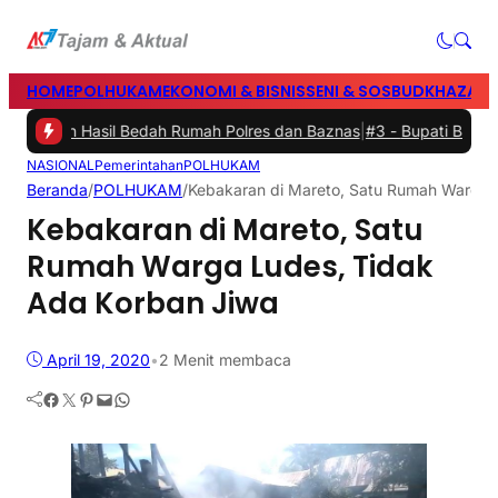
HOME
POLHUKAM
EKONOMI & BISNIS
SENI & SOSBUD
KHAZANA
mah Hasil Bedah Rumah Polres dan Baznas
|
#3 -
Bupati Barru Buka F
NASIONAL
Pemerintahan
POLHUKAM
Beranda
/
POLHUKAM
/
Kebakaran di Mareto, Satu Rumah Warga 
Kebakaran di Mareto, Satu
Rumah Warga Ludes, Tidak
Ada Korban Jiwa
April 19, 2020
•
2 Menit membaca
Facebook
Twitter
Pinterest
Mail
WhatsApp