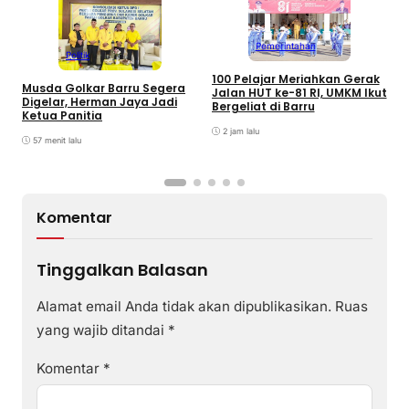
Pemerintahan
Politik
100 Pelajar Meriahkan Gerak
Musda Golkar Barru Segera
I
Jalan HUT ke-81 RI, UMKM Ikut
Digelar, Herman Jaya Jadi
K
Bergeliat di Barru
Ketua Panitia
K
2 jam lalu
57 menit lalu
Komentar
Tinggalkan Balasan
Alamat email Anda tidak akan dipublikasikan.
Ruas
yang wajib ditandai
*
Komentar
*