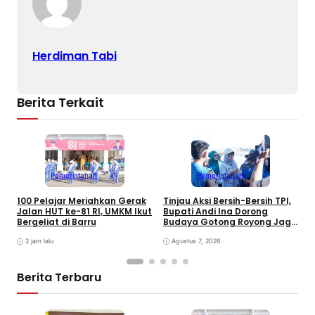
Herdiman Tabi
Berita Terkait
Pemerintahan
Pemerintahan
100 Pelajar Meriahkan Gerak
Tinjau Aksi Bersih-Bersih TPI,
K
Jalan HUT ke-81 RI, UMKM Ikut
Bupati Andi Ina Dorong
U
Bergeliat di Barru
Budaya Gotong Royong Jaga
J
Lingkungan
D
2 jam lalu
Agustus 7, 2026
P
Berita Terbaru