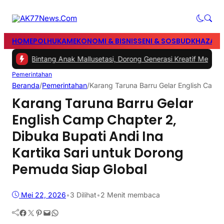
HOME
POLHUKAM
EKONOMI & BISNIS
SENI & SOSBUD
KHAZANA
val Bintang Anak Mallusetasi, Dorong Generasi Kreatif Menuju Indon
Pemerintahan
Beranda
/
Pemerintahan
/
Karang Taruna Barru Gelar English Camp 
Karang Taruna Barru Gelar
English Camp Chapter 2,
Dibuka Bupati Andi Ina
Kartika Sari untuk Dorong
Pemuda Siap Global
Mei 22, 2026
•
3
Dilihat
•
2 Menit membaca
Facebook
Twitter
Pinterest
Mail
WhatsApp