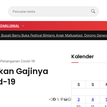
UD
MILLENIAL
uka Festival Bintang Anak Mallusetasi, Dorong Generasi Kreatif Men
Kalender
 Penanganan Covid-19
an Gajinya
d-19
S
S
Facebook
Twitter
Pinterest
Mail
WhatsApp
3
4
10
11
1