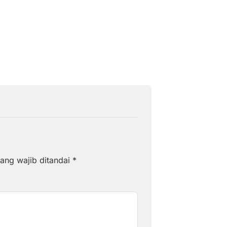
 Petani
Kabupaten Barru
Agustus 6, 2026
ang wajib ditandai
*