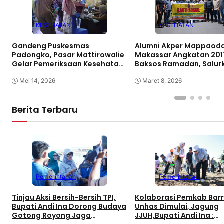
KESEHATAN
KESEHATAN
Gandeng Puskesmas
Alumni Akper Mappaod
Padongko, Pasar Mattirowalie
Makassar Angkatan 2011
Gelar Pemeriksaan Kesehatan
Baksos Ramadan, Salur
Rutin
Sembako untuk Warga 
Mei 14, 2026
Mampu di Gowa
Maret 8, 2026
Berita Terbaru
Pemerintahan
Pemerintahan
Tinjau Aksi Bersih-Bersih TPI,
Kolaborasi Pemkab Bar
Bupati Andi Ina Dorong Budaya
Unhas Dimulai, Jagung
Gotong Royong Jaga
JJUH,Bupati Andi Ina :