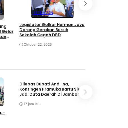
KESEHATAN
KESEHATAN
Kabupaten Barru 
Sertifikat Bebas 
Legislator Golkar Herman Jaya
ang
dari Kementerian
Dorong Gerakan Bersih
 Gelar
Sekolah Cegah DBD
kan
Agustus 20, 2025
Kurang
Oktober 22, 2025
Dilepas Bupati Andi Ina,
Kontingen Pramuka Barru Siap
Jadi Duta Daerah Di Jambore
Nasional XII Cibubur
17 jam lalu
NEWS
ru-
Andi Waris Halid P
Silaturahmi Bers
DPC dan DPK ABP