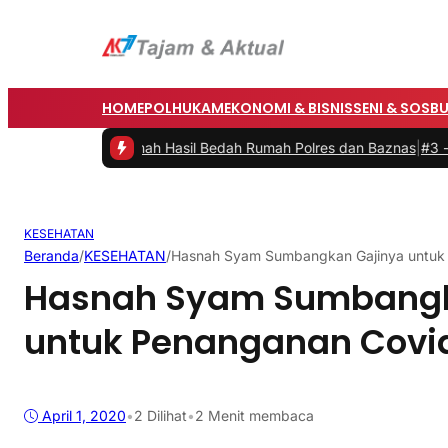
HOME
POLHUKAM
EKONOMI & BISNIS
SENI & SOSB
an Rumah Hasil Bedah Rumah Polres dan Baznas
|
#3 -
Bupati Barru B
KESEHATAN
Beranda
/
KESEHATAN
/
Hasnah Syam Sumbangkan Gajinya untuk
Hasnah Syam Sumbangk
untuk Penanganan Covi
April 1, 2020
•
2
Dilihat
•
2 Menit membaca