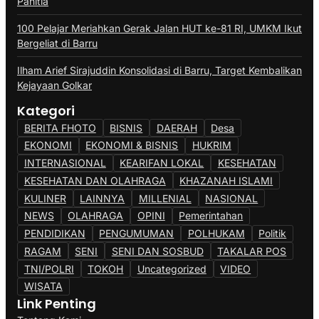
Panitia
100 Pelajar Meriahkan Gerak Jalan HUT ke-81 RI, UMKM Ikut
Bergeliat di Barru
Ilham Arief Sirajuddin Konsolidasi di Barru, Target Kembalikan
Kejayaan Golkar
Kategori
BERITA FHOTO
BISNIS
DAERAH
Desa
EKONOMI
EKONOMI & BISNIS
HUKRIM
INTERNASIONAL
KEARIFAN LOKAL
KESEHATAN
KESEHATAN DAN OLAHRAGA
KHAZANAH ISLAMI
KULINER
LAINNYA
MILLENIAL
NASIONAL
NEWS
OLAHRAGA
OPINI
Pemerintahan
PENDIDIKAN
PENGUMUMAN
POLHUKAM
Politik
RAGAM
SENI
SENI DAN SOSBUD
TAKALAR POS
TNI/POLRI
TOKOH
Uncategorized
VIDEO
WISATA
Link Penting