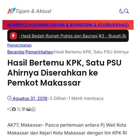
HOME
POLHUKAM
EKONOMI & BISNIS
SENI & SOSBUD
KHAZANA
Rumah Hasil Bedah Rumah Polres dan Baznas
|
#3 -
Bupati Barru Buka 
Pemerintahan
Beranda
/
Pemerintahan
/
Hasil Bertemu KPK, Satu PSU Ahirnya D
Hasil Bertemu KPK, Satu PSU
Ahirnya Diserahkan ke
Pemkot Makassar
Agustus 31, 2019
•
3
Dilihat
•
1 Menit membaca
Facebook
Twitter
Pinterest
Mail
WhatsApp
AK77, Makassar- Pasca pertemuan antara Pj Wali Kota
Makassar dan Kejari Kota Makassar dengan tim KPK RI