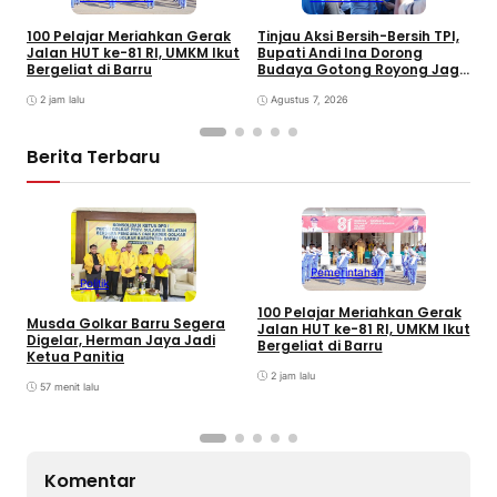
100 Pelajar Meriahkan Gerak
Tinjau Aksi Bersih-Bersih TPI,
K
Jalan HUT ke-81 RI, UMKM Ikut
Bupati Andi Ina Dorong
U
Bergeliat di Barru
Budaya Gotong Royong Jaga
J
Lingkungan
D
2 jam lalu
Agustus 7, 2026
P
Berita Terbaru
Pemerintahan
Politik
100 Pelajar Meriahkan Gerak
Musda Golkar Barru Segera
I
Jalan HUT ke-81 RI, UMKM Ikut
Digelar, Herman Jaya Jadi
K
Bergeliat di Barru
Ketua Panitia
K
2 jam lalu
57 menit lalu
Komentar