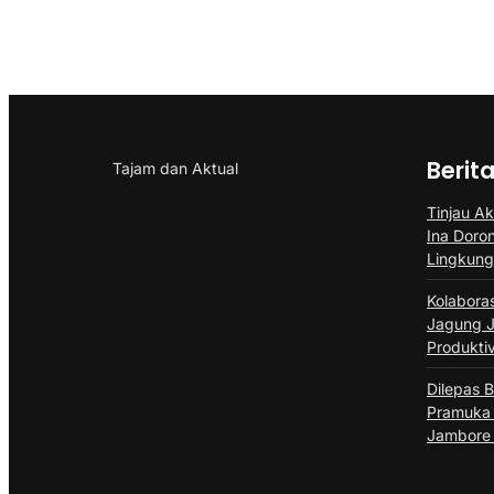
Berit
Tajam dan Aktual
Tinjau Ak
Ina Doro
Lingkun
Kolabora
Jagung J
Produktiv
Dilepas B
Pramuka 
Jambore 