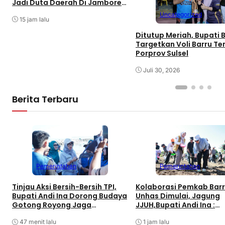
Jadi Duta Daerah Di Jambore
Nasional XII Cibubur
Uncategorized
15 jam lalu
Ditutup Meriah, Bupati 
Targetkan Voli Barru T
Porprov Sulsel
Juli 30, 2026
Berita Terbaru
Pemerintahan
Pemerintahan
Tinjau Aksi Bersih-Bersih TPI,
Kolaborasi Pemkab Bar
Bupati Andi Ina Dorong Budaya
Unhas Dimulai, Jagung
Gotong Royong Jaga
JJUH,Bupati Andi Ina :
Lingkungan
Dongkrak Produktivitas
47 menit lalu
1 jam lalu