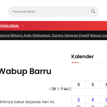
UD
MILLENIAL
ntang Anak Mallusetasi, Dorong Generasi Kreatif Menuju Indonesia E
Kalender
h Wabup Barru
S
S
Facebook
Twitter
Pinterest
Mail
WhatsApp
3
4
hirnya bakal terjawab hari ini,
10
11
1