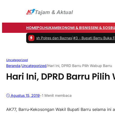
HOME
POLHUKAM
EKONOMI & BISNIS
SENI & SOSB
 Bedah Rumah Polres dan Baznas
|
#3 -
Bupati Barru Buka Festival Bi
Uncategorized
Beranda
/
Uncategorized
/
Hari Ini, DPRD Barru Pilih Wabup Barru
Hari Ini, DPRD Barru Pili
Agustus 15, 2019
•
1 Menit membaca
AK77, Barru-Kekosongan Wakil Bupati Barru selama ini ak