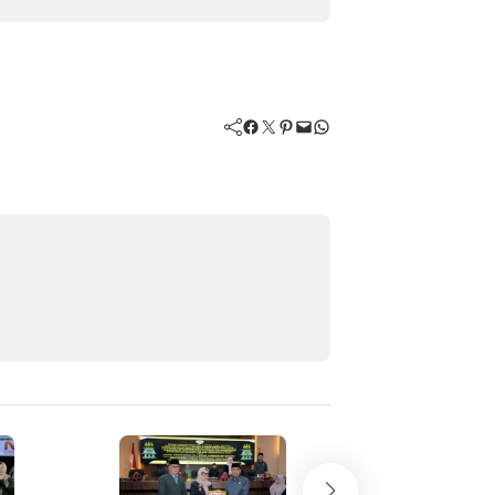
Facebook
Twitter
Pinterest
Mail
WhatsApp
Karang Taruna Ma
Inisiasi PKBM di 