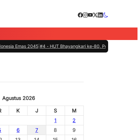
mas 2045
|
#4 -
HUT Bhayangkari ke-80, Pemkab Barru, Polres dan Cille
Agustus 2026
R
K
J
S
M
1
2
5
6
7
8
9
2
13
14
15
16