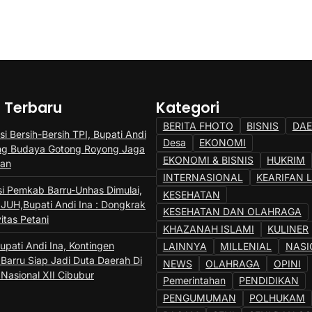
a Terbaru
Kategori
BERITA FHOTO
BISNIS
DA
si Bersih-Bersih TPI, Bupati Andi
Desa
EKONOMI
ng Budaya Gotong Royong Jaga
EKONOMI & BISNIS
HUKRIM
gan
INTERNASIONAL
KEARIFAN 
si Pemkab Barru-Unhas Dimulai,
KESEHATAN
JUH,Bupati Andi Ina : Dongkrak
KESEHATAN DAN OLAHRAGA
itas Petani
KHAZANAH ISLAMI
KULINER
upati Andi Ina, Kontingen
LAINNYA
MILLENIAL
NASI
Barru Siap Jadi Duta Daerah Di
NEWS
OLAHRAGA
OPINI
Nasional XII Cibubur
Pemerintahan
PENDIDIKAN
PENGUMUMAN
POLHUKAM