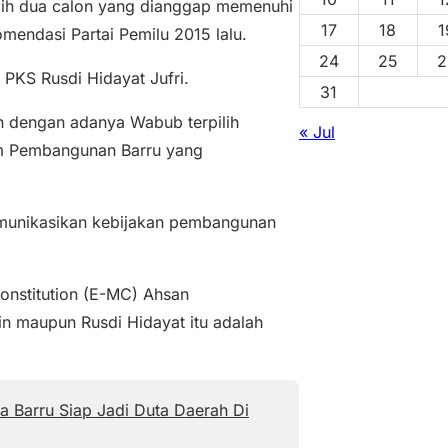
ih dua calon yang dianggap memenuhi
17
18
1
omendasi Partai Pemilu 2015 lalu.
24
25
2
 PKS Rusdi Hidayat Jufri.
31
 dengan adanya Wabub terpilih
« Jul
am Pembangunan Barru yang
munikasikan kebijakan pembangunan
onstitution (E-MC) Ahsan
in maupun Rusdi Hidayat itu adalah
a Barru Siap Jadi Duta Daerah Di