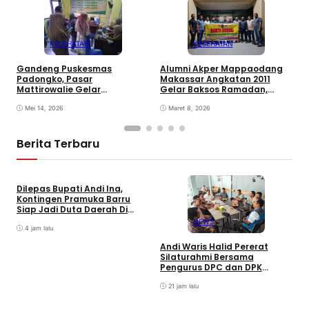
KESEHATAN
KESEHATAN
L
Gandeng Puskesmas
Alumni Akper Mappaodang
J
Padongko, Pasar
Makassar Angkatan 2011
S
Mattirowalie Gelar
Gelar Baksos Ramadan,
Pemeriksaan Kesehatan
Salurkan Sembako untuk
Rutin
Mei 14, 2026
Warga Kurang Mampu di
Maret 8, 2026
Gowa
Berita Terbaru
Dilepas Bupati Andi Ina,
Kontingen Pramuka Barru
Siap Jadi Duta Daerah Di
Jambore Nasional XII Cibubur
NEWS
4 jam lalu
Andi Waris Halid Pererat
Silaturahmi Bersama
S
Pengurus DPC dan DPK
S
ABPEDNAS Kabupaten Barru
T
21 jam lalu
P