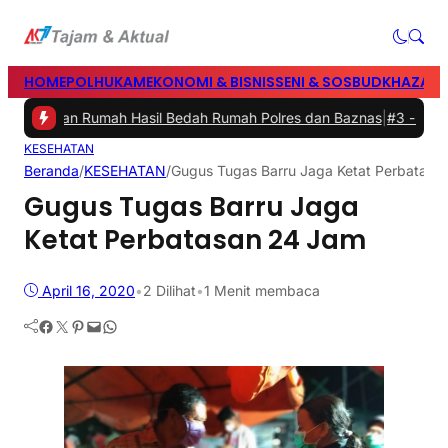
HOME
POLHUKAM
EKONOMI & BISNIS
SENI & SOSBUD
KHAZANA
esmikan Rumah Hasil Bedah Rumah Polres dan Baznas
|
#3 -
Bupati Ba
KESEHATAN
Beranda
/
KESEHATAN
/
Gugus Tugas Barru Jaga Ketat Perbatasa
Gugus Tugas Barru Jaga
Ketat Perbatasan 24 Jam
April 16, 2020
•
2
Dilihat
•
1 Menit membaca
Facebook
Twitter
Pinterest
Mail
WhatsApp