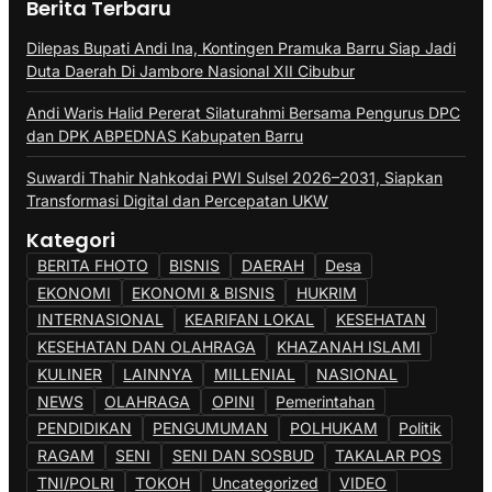
Berita Terbaru
Dilepas Bupati Andi Ina, Kontingen Pramuka Barru Siap Jadi
Duta Daerah Di Jambore Nasional XII Cibubur
Andi Waris Halid Pererat Silaturahmi Bersama Pengurus DPC
dan DPK ABPEDNAS Kabupaten Barru
Suwardi Thahir Nahkodai PWI Sulsel 2026–2031, Siapkan
Transformasi Digital dan Percepatan UKW
Kategori
BERITA FHOTO
BISNIS
DAERAH
Desa
EKONOMI
EKONOMI & BISNIS
HUKRIM
INTERNASIONAL
KEARIFAN LOKAL
KESEHATAN
KESEHATAN DAN OLAHRAGA
KHAZANAH ISLAMI
KULINER
LAINNYA
MILLENIAL
NASIONAL
NEWS
OLAHRAGA
OPINI
Pemerintahan
PENDIDIKAN
PENGUMUMAN
POLHUKAM
Politik
RAGAM
SENI
SENI DAN SOSBUD
TAKALAR POS
TNI/POLRI
TOKOH
Uncategorized
VIDEO