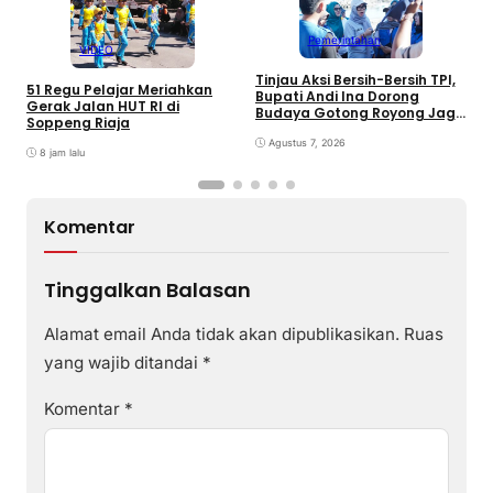
Pemerintahan
VIDEO
Tinjau Aksi Bersih-Bersih TPI,
K
51 Regu Pelajar Meriahkan
Bupati Andi Ina Dorong
U
Gerak Jalan HUT RI di
Budaya Gotong Royong Jaga
J
Soppeng Riaja
Lingkungan
D
Agustus 7, 2026
P
8 jam lalu
Komentar
Tinggalkan Balasan
Alamat email Anda tidak akan dipublikasikan.
Ruas
yang wajib ditandai
*
Komentar
*