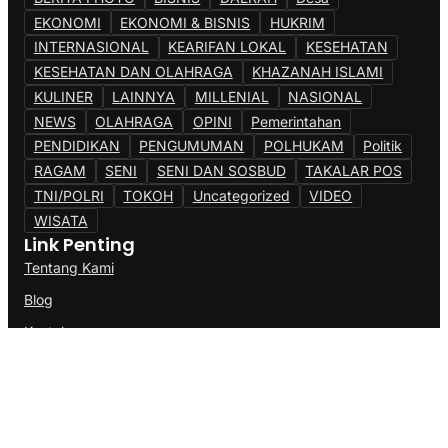
EKONOMI
EKONOMI & BISNIS
HUKRIM
INTERNASIONAL
KEARIFAN LOKAL
KESEHATAN
KESEHATAN DAN OLAHRAGA
KHAZANAH ISLAMI
KULINER
LAINNYA
MILLENIAL
NASIONAL
NEWS
OLAHRAGA
OPINI
Pemerintahan
PENDIDIKAN
PENGUMUMAN
POLHUKAM
Politik
RAGAM
SENI
SENI DAN SOSBUD
TAKALAR POS
TNI/POLRI
TOKOH
Uncategorized
VIDEO
WISATA
Link Penting
Tentang Kami
Blog
Kontak
@Copyright AK77News.Com. All Rights Reserved