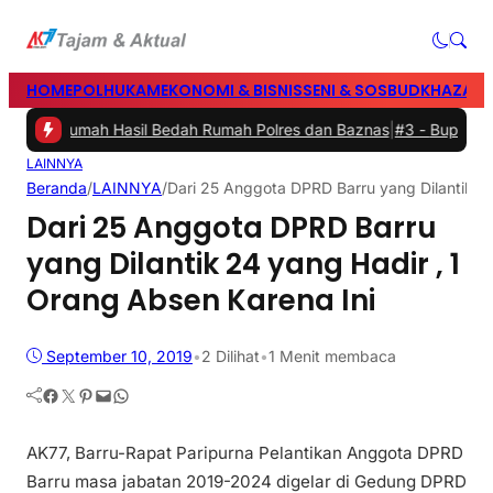
HOME
POLHUKAM
EKONOMI & BISNIS
SENI & SOSBUD
KHAZANA
ikan Rumah Hasil Bedah Rumah Polres dan Baznas
|
#3 -
Bupati Barru
LAINNYA
Beranda
/
LAINNYA
/
Dari 25 Anggota DPRD Barru yang Dilantik 24
Dari 25 Anggota DPRD Barru
yang Dilantik 24 yang Hadir , 1
Orang Absen Karena Ini
September 10, 2019
•
2
Dilihat
•
1 Menit membaca
Facebook
Twitter
Pinterest
Mail
WhatsApp
AK77, Barru-Rapat Paripurna Pelantikan Anggota DPRD
Barru masa jabatan 2019-2024 digelar di Gedung DPRD