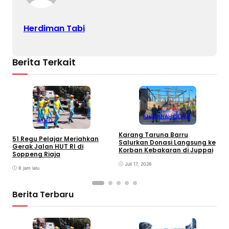
Herdiman Tabi
Berita Terkait
KHAZANAH ISLAMI
VIDEO
S
Karang Taruna Barru
S
51 Regu Pelajar Meriahkan
Salurkan Donasi Langsung ke
d
Gerak Jalan HUT RI di
Korban Kebakaran di Juppai
Soppeng Riaja
Juli 17, 2026
8 jam lalu
Berita Terbaru