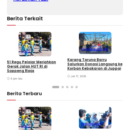
Berita Terkait
KHAZANAH ISLAMI
VIDEO
S
Karang Taruna Barru
S
51 Regu Pelajar Meriahkan
Salurkan Donasi Langsung ke
d
Gerak Jalan HUT RI di
Korban Kebakaran di Juppai
Soppeng Riaja
Juli 17, 2026
4 jam lalu
Berita Terbaru
Pemerintahan
VIDEO