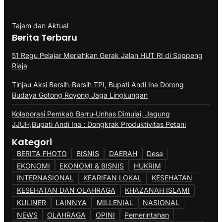
Tajam dan Aktual
Berita Terbaru
51 Regu Pelajar Meriahkan Gerak Jalan HUT RI di Soppeng
Riaja
Tinjau Aksi Bersih-Bersih TPI, Bupati Andi Ina Dorong
Budaya Gotong Royong Jaga Lingkungan
Kolaborasi Pemkab Barru-Unhas Dimulai, Jagung
JJUH,Bupati Andi Ina : Dongkrak Produktivitas Petani
Kategori
BERITA FHOTO
BISNIS
DAERAH
Desa
EKONOMI
EKONOMI & BISNIS
HUKRIM
INTERNASIONAL
KEARIFAN LOKAL
KESEHATAN
KESEHATAN DAN OLAHRAGA
KHAZANAH ISLAMI
KULINER
LAINNYA
MILLENIAL
NASIONAL
NEWS
OLAHRAGA
OPINI
Pemerintahan