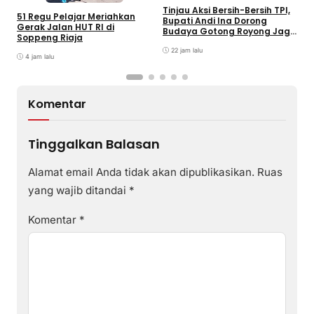
Tinjau Aksi Bersih-Bersih TPI,
K
51 Regu Pelajar Meriahkan
Bupati Andi Ina Dorong
U
Gerak Jalan HUT RI di
Budaya Gotong Royong Jaga
J
Soppeng Riaja
Lingkungan
D
22 jam lalu
P
4 jam lalu
Komentar
Tinggalkan Balasan
Alamat email Anda tidak akan dipublikasikan.
Ruas
yang wajib ditandai
*
Komentar
*