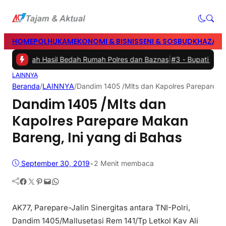
HOME
POLHUKAM
EKONOMI & BISNIS
SENI & SOSBUD
KHAZANA
n Rumah Hasil Bedah Rumah Polres dan Baznas
|
#3 -
Bupati Barru Bu
LAINNYA
Beranda
/
LAINNYA
/
Dandim 1405 /Mlts dan Kapolres Parepare Ma
Dandim 1405 /Mlts dan
Kapolres Parepare Makan
Bareng, Ini yang di Bahas
September 30, 2019
•
2 Menit membaca
Facebook
Twitter
Pinterest
Mail
WhatsApp
AK77, Parepare-Jalin Sinergitas antara TNI-Polri,
Dandim 1405/Mallusetasi Rem 141/Tp Letkol Kav Ali