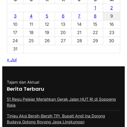
1
2
3
4
5
6
7
8
9
10
11
12
13
14
15
16
17
18
19
20
21
22
23
24
25
26
27
28
29
30
31
« Jul
Tajam dan Aktual
Berita Terbaru
51 Regu Pelajar Meriahkan Gerak Jalan HUT RI di Soppeng
Riaja
Tinjau Aksi Bersih-Bersih TPI, Bupati Andi Ina Dorong
Budaya Gotong Royong Jaga Lingkungan