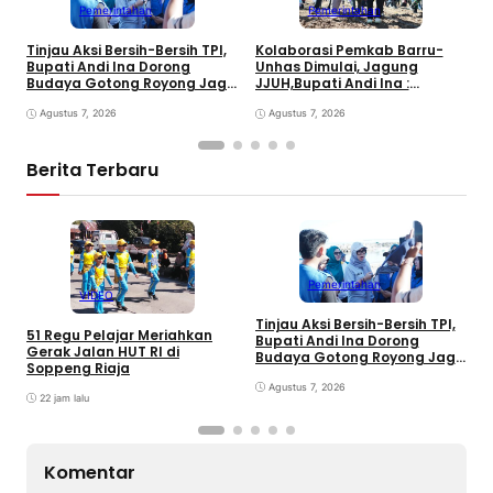
Pemerintahan
Pemerintahan
B
Tinjau Aksi Bersih-Bersih TPI,
Kolaborasi Pemkab Barru-
H
Bupati Andi Ina Dorong
Unhas Dimulai, Jagung
D
Budaya Gotong Royong Jaga
JJUH,Bupati Andi Ina :
E
Lingkungan
Dongkrak Produktivitas
Agustus 7, 2026
Petani
Agustus 7, 2026
Berita Terbaru
Pemerintahan
VIDEO
Tinjau Aksi Bersih-Bersih TPI,
K
51 Regu Pelajar Meriahkan
Bupati Andi Ina Dorong
U
Gerak Jalan HUT RI di
Budaya Gotong Royong Jaga
J
Soppeng Riaja
Lingkungan
D
Agustus 7, 2026
P
22 jam lalu
Komentar