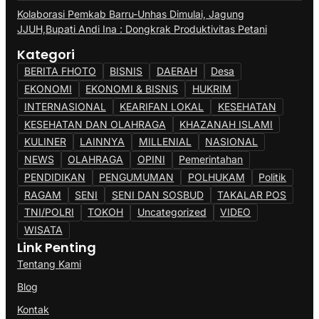
Kolaborasi Pemkab Barru-Unhas Dimulai, Jagung
JJUH,Bupati Andi Ina : Dongkrak Produktivitas Petani
Kategori
BERITA FHOTO
BISNIS
DAERAH
Desa
EKONOMI
EKONOMI & BISNIS
HUKRIM
INTERNASIONAL
KEARIFAN LOKAL
KESEHATAN
KESEHATAN DAN OLAHRAGA
KHAZANAH ISLAMI
KULINER
LAINNYA
MILLENIAL
NASIONAL
NEWS
OLAHRAGA
OPINI
Pemerintahan
PENDIDIKAN
PENGUMUMAN
POLHUKAM
Politik
RAGAM
SENI
SENI DAN SOSBUD
TAKALAR POS
TNI/POLRI
TOKOH
Uncategorized
VIDEO
WISATA
Link Penting
Tentang Kami
Blog
Kontak