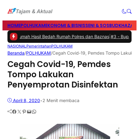
HOME
POLHUKAM
EKONOMI & BISNIS
SENI & SOSBUD
KHAZANA
n Rumah Hasil Bedah Rumah Polres dan Baznas
|
#3 -
Bupati Barru Bu
NASIONAL
Pemerintahan
POLHUKAM
Beranda
/
POLHUKAM
/
Cegah Covid-19, Pemdes Tompo Lakukan 
Cegah Covid-19, Pemdes
Tompo Lakukan
Penyemprotan Disinfektan
April 8, 2020
•
2 Menit membaca
Facebook
Twitter
Pinterest
Mail
WhatsApp