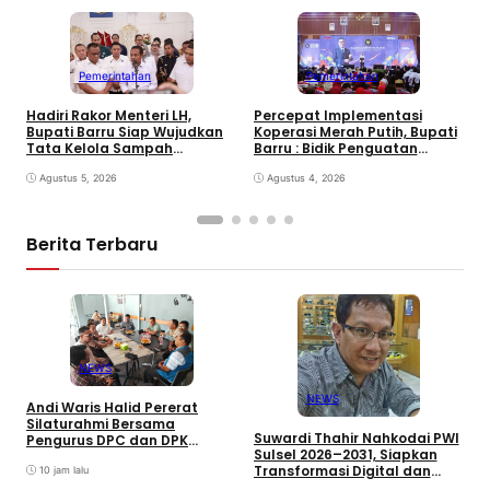
Pemerintahan
Pemerintahan
Hadiri Rakor Menteri LH,
Percepat Implementasi
P
Bupati Barru Siap Wujudkan
Koperasi Merah Putih, Bupati
M
Tata Kelola Sampah
Barru : Bidik Penguatan
D
Berkelanjutan
Ekonomi Desa
P
Agustus 5, 2026
Agustus 4, 2026
D
Berita Terbaru
NEWS
NEWS
Andi Waris Halid Pererat
D
Silaturahmi Bersama
R
Suwardi Thahir Nahkodai PWI
Pengurus DPC dan DPK
T
Sulsel 2026–2031, Siapkan
ABPEDNAS Kabupaten Barru
K
Transformasi Digital dan
10 jam lalu
Percepatan UKW