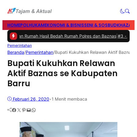
HOME
POLHUKAM
EKONOMI & BISNIS
SENI & SOSBUD
KHAZANA
smikan Rumah Hasil Bedah Rumah Polres dan Baznas
|
#3 -
Bupati Ba
Pemerintahan
Beranda
/
Pemerintahan
/
Bupati Kukuhkan Relawan Aktif Baznas 
Bupati Kukuhkan Relawan
Aktif Baznas se Kabupaten
Barru
Februari 26, 2020
•
1 Menit membaca
Facebook
Twitter
Pinterest
Mail
WhatsApp