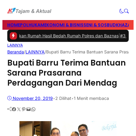
HOME
POLHUKAM
EKONOMI & BISNIS
SENI & SOSBUD
KHAZANA
esmikan Rumah Hasil Bedah Rumah Polres dan Baznas
|
#3 -
Bupati B
LAINNYA
Beranda
/
LAINNYA
/
Bupati Barru Terima Bantuan Sarana Prasar
Bupati Barru Terima Bantuan
Sarana Prasarana
Perdagangan Dari Mendag
November 20, 2019
•
2
Dilihat
•
1 Menit membaca
Facebook
Twitter
Pinterest
Mail
WhatsApp