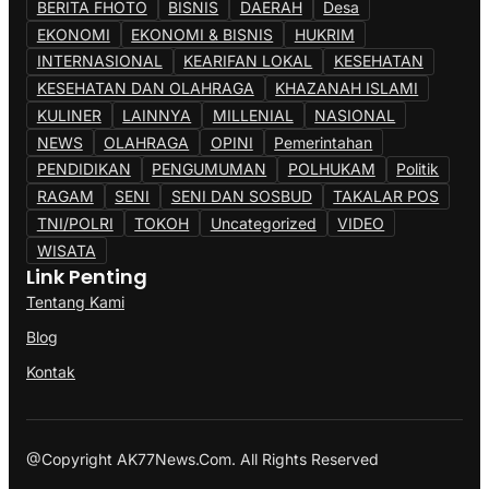
BERITA FHOTO
BISNIS
DAERAH
Desa
EKONOMI
EKONOMI & BISNIS
HUKRIM
INTERNASIONAL
KEARIFAN LOKAL
KESEHATAN
KESEHATAN DAN OLAHRAGA
KHAZANAH ISLAMI
KULINER
LAINNYA
MILLENIAL
NASIONAL
NEWS
OLAHRAGA
OPINI
Pemerintahan
PENDIDIKAN
PENGUMUMAN
POLHUKAM
Politik
RAGAM
SENI
SENI DAN SOSBUD
TAKALAR POS
TNI/POLRI
TOKOH
Uncategorized
VIDEO
WISATA
Link Penting
Tentang Kami
Blog
Kontak
@Copyright AK77News.Com. All Rights Reserved