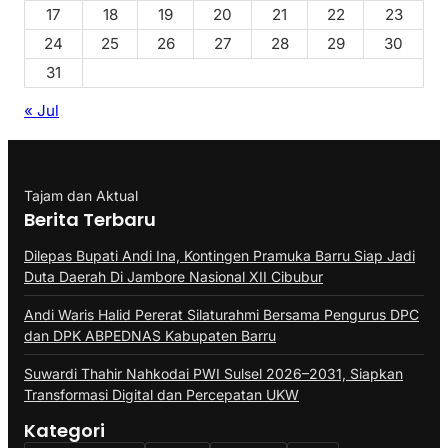
17
18
19
20
21
22
23
24
25
26
27
28
29
30
31
« Jul
Tajam dan Aktual
Berita Terbaru
Dilepas Bupati Andi Ina, Kontingen Pramuka Barru Siap Jadi
Duta Daerah Di Jambore Nasional XII Cibubur
Andi Waris Halid Pererat Silaturahmi Bersama Pengurus DPC
dan DPK ABPEDNAS Kabupaten Barru
Suwardi Thahir Nahkodai PWI Sulsel 2026–2031, Siapkan
Transformasi Digital dan Percepatan UKW
Kategori