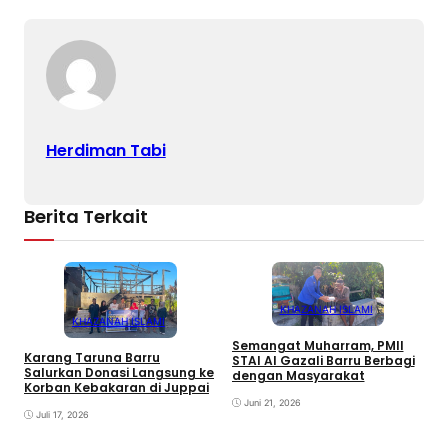
Herdiman Tabi
Berita Terkait
KHAZANAH ISLAMI
KHAZANAH ISLAMI
Semangat Muharram, PMII
Karang Taruna Barru
STAI Al Gazali Barru Berbagi
E
Salurkan Donasi Langsung ke
dengan Masyarakat
T
Korban Kebakaran di Juppai
K
Juni 21, 2026
P
Juli 17, 2026