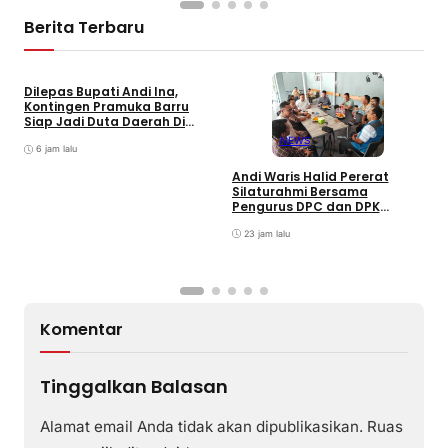
Berita Terbaru
Dilepas Bupati Andi Ina,
Kontingen Pramuka Barru
Siap Jadi Duta Daerah Di
Jambore Nasional XII Cibubur
NEWS
6 jam lalu
Andi Waris Halid Pererat
Silaturahmi Bersama
S
Pengurus DPC dan DPK
S
ABPEDNAS Kabupaten Barru
T
23 jam lalu
P
Komentar
Tinggalkan Balasan
Alamat email Anda tidak akan dipublikasikan.
Ruas