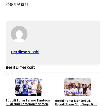
Facebook
Twitter
Pinterest
Mail
WhatsApp
Herdiman Tabi
Berita Terkait
Pemerintahan
Pemerintahan
Bupati Barru Terima Bantuan
Hadiri Rakor Menteri LH,
B
Buku dari Kemendikdasmen,
Bupati Barru Siap Wujudkan
K