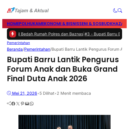
HOME
POLHUKAM
EKONOMI & BISNIS
SENI & SOSBUD
KHAZANA
Hasil Bedah Rumah Polres dan Baznas
|
#3 -
Bupati Barru Buka Festi
Pemerintahan
Beranda
/
Pemerintahan
/
Bupati Barru Lantik Pengurus Forum Ana
Bupati Barru Lantik Pengurus
Forum Anak dan Buka Grand
Final Duta Anak 2026
Mei 21, 2026
•
5
Dilihat
•
2 Menit membaca
Facebook
Twitter
Pinterest
Mail
WhatsApp