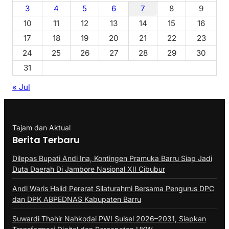
3
4
5
6
7
8
9
10
11
12
13
14
15
16
17
18
19
20
21
22
23
24
25
26
27
28
29
30
31
« Jul
Tajam dan Aktual
Berita Terbaru
Dilepas Bupati Andi Ina, Kontingen Pramuka Barru Siap Jadi
Duta Daerah Di Jambore Nasional XII Cibubur
Andi Waris Halid Pererat Silaturahmi Bersama Pengurus DPC
dan DPK ABPEDNAS Kabupaten Barru
Suwardi Thahir Nahkodai PWI Sulsel 2026–2031, Siapkan