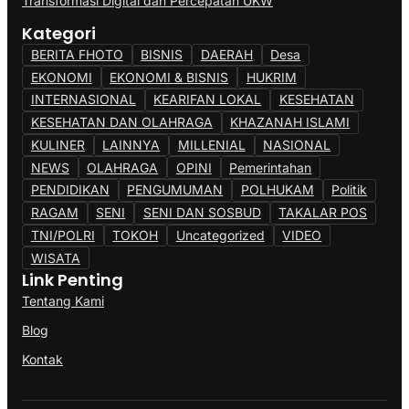
Transformasi Digital dan Percepatan UKW
Kategori
BERITA FHOTO
BISNIS
DAERAH
Desa
EKONOMI
EKONOMI & BISNIS
HUKRIM
INTERNASIONAL
KEARIFAN LOKAL
KESEHATAN
KESEHATAN DAN OLAHRAGA
KHAZANAH ISLAMI
KULINER
LAINNYA
MILLENIAL
NASIONAL
NEWS
OLAHRAGA
OPINI
Pemerintahan
PENDIDIKAN
PENGUMUMAN
POLHUKAM
Politik
RAGAM
SENI
SENI DAN SOSBUD
TAKALAR POS
TNI/POLRI
TOKOH
Uncategorized
VIDEO
WISATA
Link Penting
Tentang Kami
Blog
Kontak