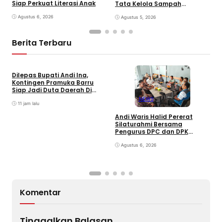
Siap Perkuat Literasi Anak
Tata Kelola Sampah
J
Berkelanjutan
J
Agustus 6, 2026
Agustus 5, 2026
Berita Terbaru
Dilepas Bupati Andi Ina,
Kontingen Pramuka Barru
Siap Jadi Duta Daerah Di
Jambore Nasional XII Cibubur
NEWS
11 jam lalu
Andi Waris Halid Pererat
Silaturahmi Bersama
S
Pengurus DPC dan DPK
S
ABPEDNAS Kabupaten Barru
T
Agustus 6, 2026
P
Komentar
Tinggalkan Balasan