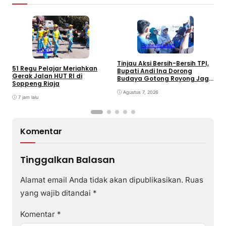
Pemerintahan
VIDEO
Tinjau Aksi Bersih-Bersih TPI,
K
51 Regu Pelajar Meriahkan
Bupati Andi Ina Dorong
U
Gerak Jalan HUT RI di
Budaya Gotong Royong Jaga
J
Soppeng Riaja
Lingkungan
D
Agustus 7, 2026
P
7 jam lalu
Komentar
Tinggalkan Balasan
Alamat email Anda tidak akan dipublikasikan.
Ruas
yang wajib ditandai
*
Komentar
*