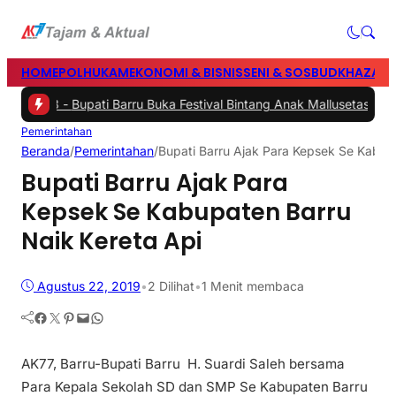
HOME
POLHUKAM
EKONOMI & BISNIS
SENI & SOSBUD
KHAZANA
nas
|
#3 -
Bupati Barru Buka Festival Bintang Anak Mallusetasi, Doro
Pemerintahan
Beranda
/
Pemerintahan
/
Bupati Barru Ajak Para Kepsek Se Kabup
Bupati Barru Ajak Para
Kepsek Se Kabupaten Barru
Naik Kereta Api
Agustus 22, 2019
•
2
Dilihat
•
1 Menit membaca
Facebook
Twitter
Pinterest
Mail
WhatsApp
AK77, Barru-Bupati Barru H. Suardi Saleh bersama
Para Kepala Sekolah SD dan SMP Se Kabupaten Barru