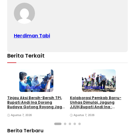
Herdiman Tabi
Berita Terkait
Pemerintahan
Pemerintahan
B
Tinjau Aksi Bersih-Bersih TPI,
Kolaborasi Pemkab Barru-
H
Bupati Andi Ina Dorong
Unhas Dimulai, Jagung
D
Budaya Gotong Royong Jaga
JJUH,Bupati Andi Ina :
E
Lingkungan
Dongkrak Produktivitas
Agustus 7, 2026
Petani
Agustus 7, 2026
Berita Terbaru