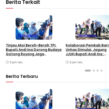
Berita Terkait
Pemerintahan
Pemerintahan
Tinjau Aksi Bersih-Bersih TPI,
Kolaborasi Pemkab Bar
Bupati Andi Ina Dorong Budaya
Unhas Dimulai, Jagung
Gotong Royong Jaga
JJUH,Bupati Andi Ina :
Lingkungan
Dongkrak Produktivitas
3 jam lalu
3 jam lalu
Berita Terbaru
Pemerintahan
Pemerintahan