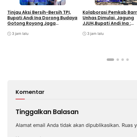
Tinjau Aksi Bersih-Bersih TPI,
Kolaborasi Pemkab Bar
Bupati Andi Ina Dorong Budaya
Unhas Dimulai, Jagung
Gotong Royong Jaga
JJUH,Bupati Andi Ina :
Lingkungan
Dongkrak Produktivitas
3 jam lalu
3 jam lalu
Komentar
Tinggalkan Balasan
Alamat email Anda tidak akan dipublikasikan.
Ruas y