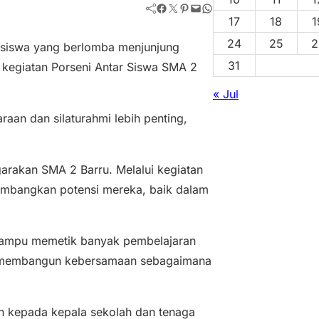
Facebook
Twitter
Pinterest
Mail
WhatsApp
17
18
1
24
25
2
a siswa yang berlomba menjunjung
31
a kegiatan Porseni Antar Siswa SMA 2
« Jul
raan dan silaturahmi lebih penting,
garakan SMA 2 Barru. Melalui kegiatan
embangkan potensi mereka, baik dalam
r mampu memetik banyak pembelajaran
erta membangun kebersamaan sebagaimana
ih kepada kepala sekolah dan tenaga