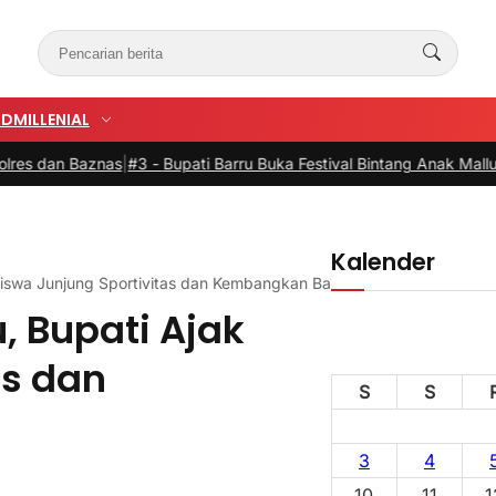
UD
MILLENIAL
Baznas
|
#3 -
Bupati Barru Buka Festival Bintang Anak Mallusetasi, D
Kalender
Siswa Junjung Sportivitas dan Kembangkan Bakat
, Bupati Ajak
as dan
S
S
3
4
10
11
1