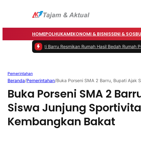
HOME
POLHUKAM
EKONOMI & BISNIS
SENI & SOSB
Saat Bupati Barru Resmikan Rumah Hasil Bedah Rumah Polres dan 
Pemerintahan
Beranda
/
Pemerintahan
/
Buka Porseni SMA 2 Barru, Bupati Ajak 
Buka Porseni SMA 2 Barru
Siswa Junjung Sportivit
Kembangkan Bakat