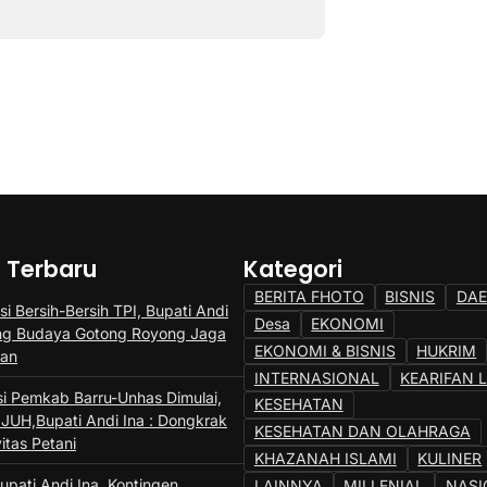
a Terbaru
Kategori
BERITA FHOTO
BISNIS
DA
si Bersih-Bersih TPI, Bupati Andi
Desa
EKONOMI
ng Budaya Gotong Royong Jaga
EKONOMI & BISNIS
HUKRIM
gan
INTERNASIONAL
KEARIFAN 
si Pemkab Barru-Unhas Dimulai,
KESEHATAN
JUH,Bupati Andi Ina : Dongkrak
KESEHATAN DAN OLAHRAGA
itas Petani
KHAZANAH ISLAMI
KULINER
upati Andi Ina, Kontingen
LAINNYA
MILLENIAL
NASI