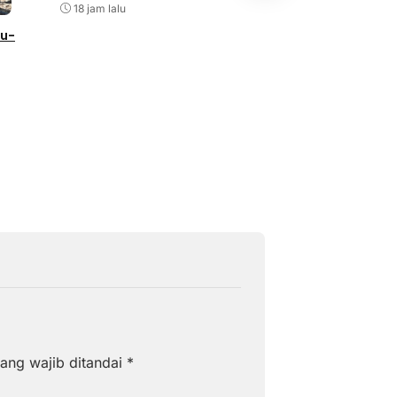
18 jam lalu
NEWS
ru-
Andi Waris Halid P
Silaturahmi Bers
DPC dan DPK ABP
 Petani
Kabupaten Barru
Agustus 6, 2026
ang wajib ditandai
*