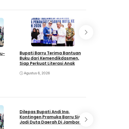
Pemerintahan
Pemerintahan
Bupati Barru Terima Bantuan
ru-
Hadiri Rakor Mente
Buku dari Kemendikdasmen,
Barru Siap Wujud
Siap Perkuat Literasi Anak
Kelola Sampah Be
 Petani
Agustus 6, 2026
Agustus 5, 2026
Dilepas Bupati Andi Ina,
Kontingen Pramuka Barru Siap
Jadi Duta Daerah Di Jambore
Nasional XII Cibubur