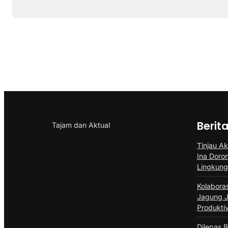
Berit
Tajam dan Aktual
Tinjau Ak
Ina Doro
Lingkun
Kolabora
Jagung J
Produktiv
Dilepas B