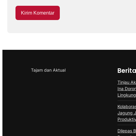
Berit
Tajam dan Aktual
Tinjau Ak
Ina Doro
Lingkun
Kolabora
Jagung J
Produktiv
Dilepas B