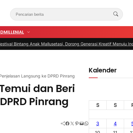
UD
MILLENIAL
ang Anak Mallusetasi, Dorong Generasi Kreatif Menuju Indonesia Ema
Kalender
i Penjelasan Langsung ke DPRD Pinrang
 Temui dan Beri
 DPRD Pinrang
S
S
Facebook
Twitter
Pinterest
Mail
WhatsApp
3
4
10
11
1