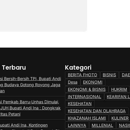
a Terbaru
Kategori
BERITA FHOTO
BISNIS
DA
si Bersih-Bersih TPI, Bupati Andi
Desa
EKONOMI
ng Budaya Gotong Royong Jaga
EKONOMI & BISNIS
HUKRIM
gan
INTERNASIONAL
KEARIFAN 
si Pemkab Barru-Unhas Dimulai,
KESEHATAN
JUH,Bupati Andi Ina : Dongkrak
KESEHATAN DAN OLAHRAGA
itas Petani
KHAZANAH ISLAMI
KULINER
upati Andi Ina, Kontingen
LAINNYA
MILLENIAL
NASI