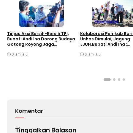
Pemerintahan
Pemerintahan
Tinjau Aksi Bersih-Bersih TPI,
Kolaborasi Pemkab Bar
Bupati Andi Ina Dorong Budaya
Unhas Dimulai, Jagung
Gotong Royong Jaga
JJUH,Bupati Andi Ina :
Lingkungan
Dongkrak Produktivitas
6 jam lalu
6 jam lalu
Komentar
Tinggalkan Balasan