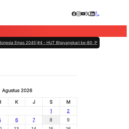
s 2045
|
#4 -
HUT Bhayangkari ke-80, Pemkab Barru, Polres dan Cillela
Agustus 2026
R
K
J
S
M
1
2
5
6
7
8
9
2
13
14
15
16