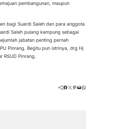
 kemajuan pembangunan, maupun
en bagi Suardi Saleh dan para anggota
uardi Saleh pulang kampung sebagai
 sejumlah jabatan penting pernah
 Pinrang. Begitu pun istrinya, drg Hj
ur RSUD Pinrang.
Facebook
Twitter
Pinterest
Mail
WhatsApp