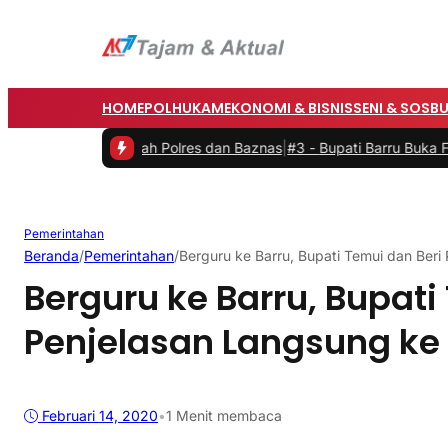
HOME
POLHUKAM
EKONOMI & BISNIS
SENI & SOSB
edah Rumah Polres dan Baznas
|
#3 -
Bupati Barru Buka Festival Bint
Pemerintahan
Beranda
/
Pemerintahan
/
Berguru ke Barru, Bupati Temui dan Ber
Berguru ke Barru, Bupati
Penjelasan Langsung ke
Februari 14, 2020
•
1 Menit membaca