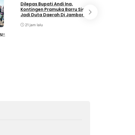
Dilepas Bupati Andi Ina,
Kontingen Pramuka Barru Siap
Jadi Duta Daerah Di Jambore
Nasional XII Cibubur
21 jam lalu
NEWS
ru-
Andi Waris Halid P
Silaturahmi Bers
DPC dan DPK ABP
 Petani
Kabupaten Barru
Agustus 6, 2026