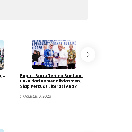
Pemerintahan
Pemerintahan
Bupati Barru Terima Bantuan
ru-
Hadiri Rakor Mente
Buku dari Kemendikdasmen,
Barru Siap Wujud
Siap Perkuat Literasi Anak
Kelola Sampah Be
 Petani
Agustus 6, 2026
Agustus 5, 2026