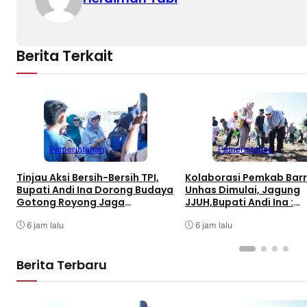
Berita Terkait
Pemerintahan
Pemerintahan
Tinjau Aksi Bersih-Bersih TPI,
Kolaborasi Pemkab Bar
Bupati Andi Ina Dorong Budaya
Unhas Dimulai, Jagung
Gotong Royong Jaga
JJUH,Bupati Andi Ina :
Lingkungan
Dongkrak Produktivitas
6 jam lalu
6 jam lalu
Berita Terbaru