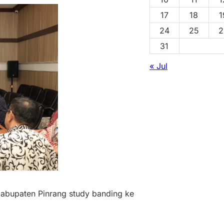
17
18
1
24
25
2
31
« Jul
abupaten Pinrang study banding ke