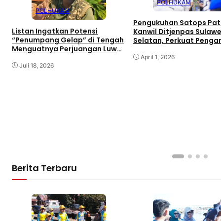
POLHUKAM
POLHUKAM
Pengukuhan Satops Pat
Listan Ingatkan Potensi
Kanwil Ditjenpas Sulawe
“Penumpang Gelap” di Tengah
Selatan, Perkuat Peng
Menguatnya Perjuangan Luwu
dan Kepatuhan Internal
Raya
April 1, 2026
Juli 18, 2026
Berita Terbaru