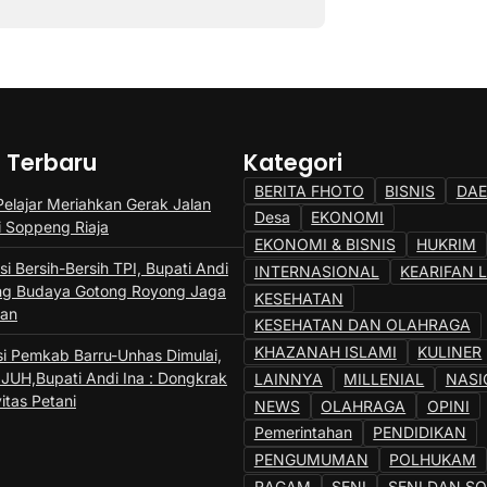
a Terbaru
Kategori
BERITA FHOTO
BISNIS
DA
Pelajar Meriahkan Gerak Jalan
Desa
EKONOMI
i Soppeng Riaja
EKONOMI & BISNIS
HUKRIM
si Bersih-Bersih TPI, Bupati Andi
INTERNASIONAL
KEARIFAN 
ng Budaya Gotong Royong Jaga
KESEHATAN
gan
KESEHATAN DAN OLAHRAGA
KHAZANAH ISLAMI
KULINER
si Pemkab Barru-Unhas Dimulai,
JUH,Bupati Andi Ina : Dongkrak
LAINNYA
MILLENIAL
NASI
itas Petani
NEWS
OLAHRAGA
OPINI
Pemerintahan
PENDIDIKAN
PENGUMUMAN
POLHUKAM
RAGAM
SENI
SENI DAN S