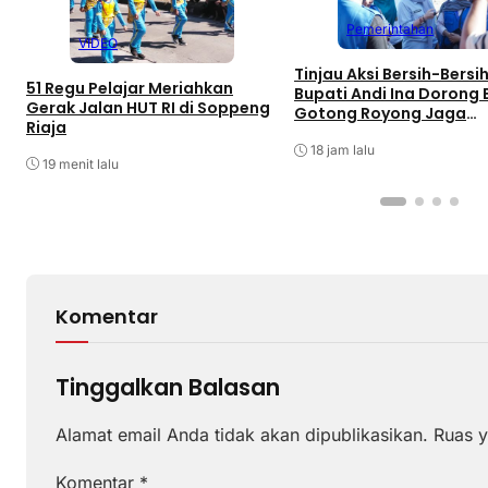
Pemerintahan
VIDEO
Tinjau Aksi Bersih-Bersih
51 Regu Pelajar Meriahkan
Bupati Andi Ina Dorong
Gerak Jalan HUT RI di Soppeng
Gotong Royong Jaga
Riaja
Lingkungan
18 jam lalu
19 menit lalu
Komentar
Tinggalkan Balasan
Alamat email Anda tidak akan dipublikasikan.
Ruas y
Komentar
*