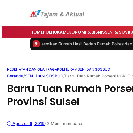
HOME
POLHUKAM
EKONOMI & BISNIS
SENI & SOSB
ti Barru Resmikan Rumah Hasil Bedah Rumah Polres dan Baznas
|
#3
KESEHATAN DAN OLAHRAGA
POLHUKAM
SENI DAN SOSBUD
Beranda
/
SENI DAN SOSBUD
/
Barru Tuan Rumah Porseni PGRI Tin
Barru Tuan Rumah Porsen
Provinsi Sulsel
Agustus 6, 2019
•
2 Menit membaca