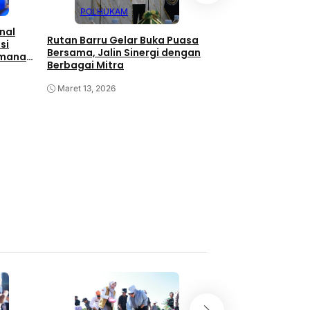
POLHUKAM
SENI DAN SO
nal
Rutan Barru Gelar Buka Puasa
Andi Ina Kartika Sa
si
Bersama, Jalin Sinergi dengan
Promosikan Barru 
amanan
Berbagai Mitra
Emas, Simbol Baru
Selatan
Maret 13, 2026
Juli 29, 2025