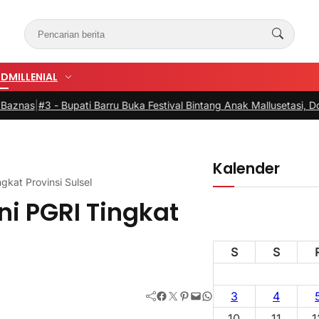
UD
MILLENIAL
 -
Bupati Barru Buka Festival Bintang Anak Mallusetasi, Dorong Gene
Kalender
gkat Provinsi Sulsel
i PGRI Tingkat
S
S
Facebook
Twitter
Pinterest
Mail
WhatsApp
3
4
10
11
1