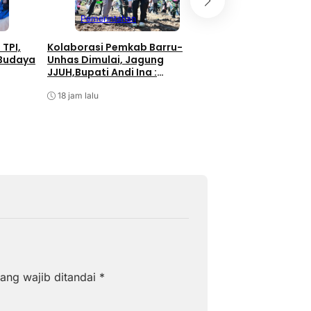
Pemerintahan
Pemerintahan
Bupati Barru Buk
 TPI,
Kolaborasi Pemkab Barru-
HUT RI ke-81, UMK
 Budaya
Unhas Dimulai, Jagung
Didorong Jadi Pe
JJUH,Bupati Andi Ina :
Ekonomi
Dongkrak Produktivitas Petani
Agustus 7, 2026
18 jam lalu
ang wajib ditandai
*