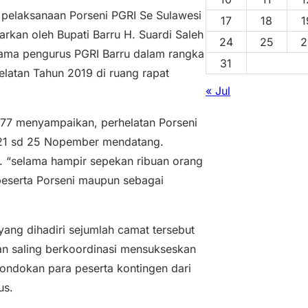
 pelaksanaan Porseni PGRI Se Sulawesi
17
18
1
rkan oleh Bupati Barru H. Suardi Saleh
24
25
2
sama pengurus PGRI Barru dalam rangka
31
elatan Tahun 2019 di ruang rapat
« Jul
7 menyampaikan, perhelatan Porseni
l 21 sd 25 Nopember mendatang.
h. “selama hampir sepekan ribuan orang
/peserta Porseni maupun sebagai
yang dihadiri sejumlah camat tersebut
n saling berkoordinasi mensukseskan
ondokan para peserta kontingen dari
us.