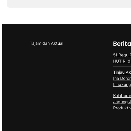
Berit
Tajam dan Aktual
51 Regu 
HUT RI d
Tinjau Ak
Ina Doro
Lingkun
Kolabora
Jagung J
Produktiv