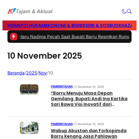
HOME
POLHUKAM
EKONOMI & BISNIS
SENI & SOSBUD
KHAZANA
-
Tangis Haru Nadima Pecah Saat Bupati Barru Resmikan Rumah Has
10 November 2025
Beranda
/
2025
/
Nov
/
10
PEMERINTAHAN
•
November 10, 2025
“Barru Menuju Masa Depan
Gemilang: Bupati Andi Ina Kartika
Sari Bawa Visi Inovatif dari
Singapura”
PEMERINTAHAN
•
November 10, 2025
Wabup Abustan dan Forkopimda
Barru Kenang Jasa Pahlawan