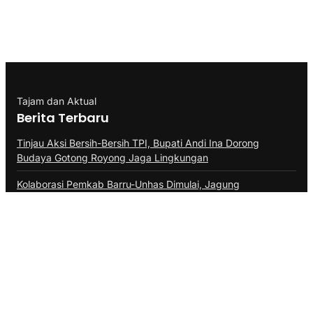
Tajam dan Aktual
Berita Terbaru
Tinjau Aksi Bersih-Bersih TPI, Bupati Andi Ina Dorong
Budaya Gotong Royong Jaga Lingkungan
Kolaborasi Pemkab Barru-Unhas Dimulai, Jagung
JJUH,Bupati Andi Ina : Dongkrak Produktivitas Petani
Dilepas Bupati Andi Ina, Kontingen Pramuka Barru Siap Jadi
Duta Daerah Di Jambore Nasional XII Cibubur
Kategori
BERITA FHOTO
BISNIS
DAERAH
Desa
EKONOMI
EKONOMI & BISNIS
HUKRIM