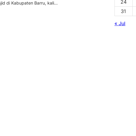
24
d di Kabupaten Barru, kali...
31
« Jul