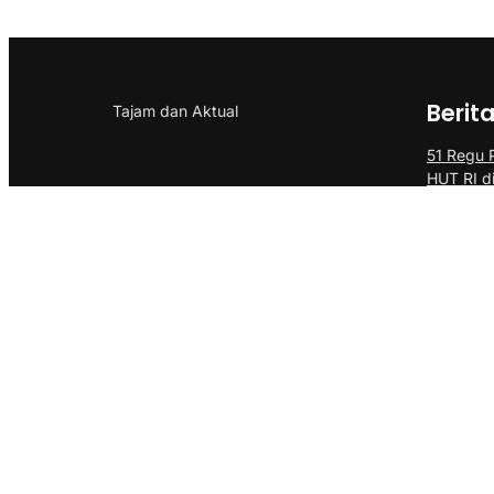
Berit
Tajam dan Aktual
51 Regu 
HUT RI d
Tinjau Ak
Ina Doro
Lingkun
Kolabora
Jagung J
Produktiv