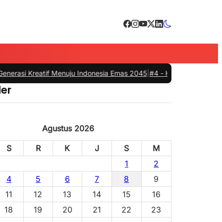
asi Kreatif Menuju Indonesia Emas 2045
|
#4 -
HUT Bhayangkari ke-80,
er
Agustus 2026
S
R
K
J
S
M
1
2
4
5
6
7
8
9
11
12
13
14
15
16
18
19
20
21
22
23