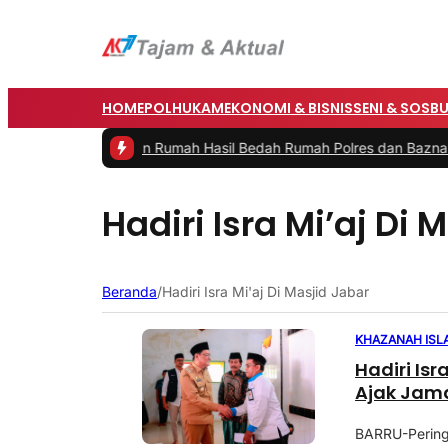
HOME
POLHUKAM
EKONOMI & BISNIS
SENI & SOSB
i Barru Resmikan Rumah Hasil Bedah Rumah Polres dan Baznas
|
#3 
Hadiri Isra Mi’aj Di 
Beranda
/
Hadiri Isra Mi'aj Di Masjid Jabar
KHAZANAH ISL
Hadiri Isr
Ajak Jama
BARRU-Peringa