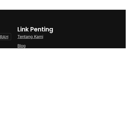
Link Penting
Tentang Kami
ERAH
Blog
Kontak
LOKAL
ONAL
Politik
OSBUD
TOKOH