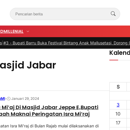
UD
MILLENIAL
-
Bupati Barru Buka Festival Bintang Anak Mallusetasi, Dorong Gener
Kalend
Masjid Jabar
S
AMI
•
Januari 29, 2024
3
a Mi’aj Di Masjid Jabar Jeppe E,Bupati
ah Maknai Peringatan Isra Mi’raj
10
17
tan Isra Mi’raj di Bulan Rajab mulai dilaksanakan di