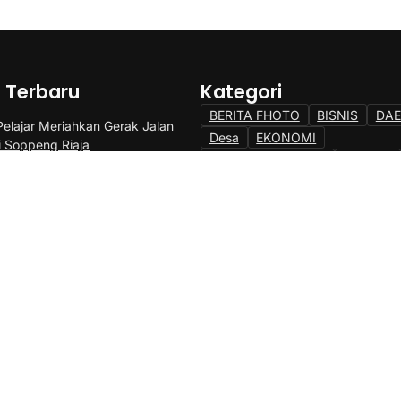
a Terbaru
Kategori
BERITA FHOTO
BISNIS
DA
Pelajar Meriahkan Gerak Jalan
Desa
EKONOMI
i Soppeng Riaja
EKONOMI & BISNIS
HUKRIM
si Bersih-Bersih TPI, Bupati Andi
INTERNASIONAL
KEARIFAN 
ng Budaya Gotong Royong Jaga
KESEHATAN
gan
KESEHATAN DAN OLAHRAGA
KHAZANAH ISLAMI
KULINER
si Pemkab Barru-Unhas Dimulai,
JUH,Bupati Andi Ina : Dongkrak
LAINNYA
MILLENIAL
NASI
itas Petani
NEWS
OLAHRAGA
OPINI
Pemerintahan
PENDIDIKAN
PENGUMUMAN
POLHUKAM
RAGAM
SENI
SENI DAN S
TAKALAR POS
TNI/POLRI