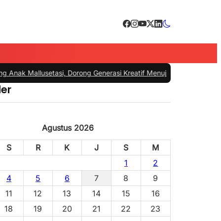
nak Mallusetasi, Dorong Generasi Kreatif Menuju Indonesia Emas 204
er
Agustus 2026
S
R
K
J
S
M
1
2
4
5
6
7
8
9
11
12
13
14
15
16
18
19
20
21
22
23