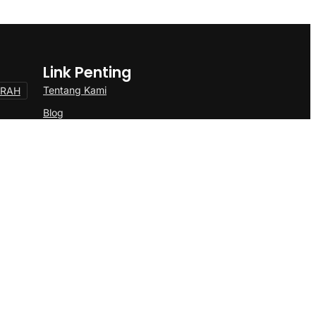
Link Penting
Tentang Kami
ERAH
Blog
Kontak
LOKAL
ONAL
Politik
OSBUD
TOKOH