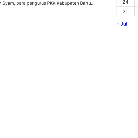
24
 Syam, para pengurus PKK Kabupaten Barru...
31
« Jul