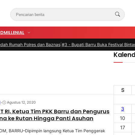
UD
MILLENIAL
Rumah Polres dan Baznas
|
#3 -
Bupati Barru Buka Festival Bintang A
Kalend
S
N
•
Agustus 12, 2020
3
T RI, Ketua Tim PKK Barru dan Pengurus
na ke Rutan Hingga Panti Asuhan
10
17
M, BARRU–Dipimpin langsung Ketua Tim Penggerak