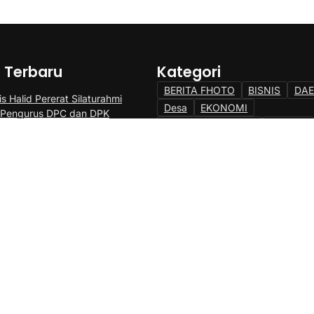
a Terbaru
Kategori
BERITA FHOTO
BISNIS
DA
s Halid Pererat Silaturahmi
Desa
EKONOMI
 Pengurus DPC dan DPK
EKONOMI & BISNIS
HUKRIM
S Kabupaten Barru
INTERNASIONAL
KEARIFAN 
Thahir Nahkodai PWI Sulsel 2026–
KESEHATAN
pkan Transformasi Digital dan
KESEHATAN DAN OLAHRAGA
tan UKW
KHAZANAH ISLAMI
KULINER
DNAS Tanete Riaja Resmi
LAINNYA
MILLENIAL
NASI
, Camat Tekankan Kekompakan dan
NEWS
OLAHRAGA
OPINI
maan
Pemerintahan
PENDIDIKAN
PENGUMUMAN
POLHUKAM
RAGAM
SENI
SENI DAN S
TAKALAR POS
TNI/POLRI