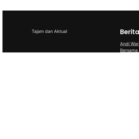
Berit
Tajam dan Aktual
Andi Wari
Bersama
ABPEDNA
Suwardi 
2031, Sia
Percepa
DPK ABPE
Dilantik
Kebersa