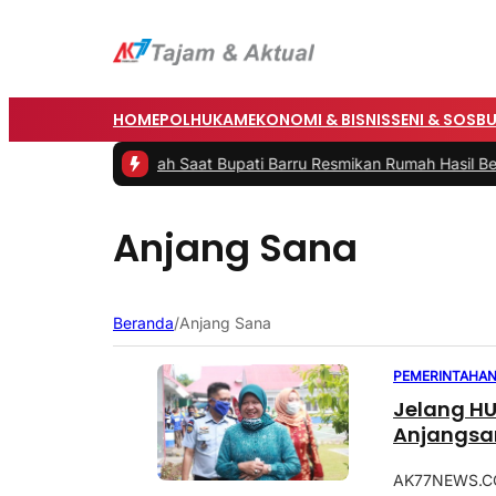
HOME
POLHUKAM
EKONOMI & BISNIS
SENI & SOSB
aru Nadima Pecah Saat Bupati Barru Resmikan Rumah Hasil Bedah 
Anjang Sana
Beranda
/
Anjang Sana
PEMERINTAHA
Jelang HU
Anjangsa
AK77NEWS.CO