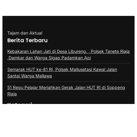
Tajam dan Aktual
Berita Terbaru
Kebakaran Lahan Jati di Desa Libureng. , Polsek Tanete Riaja
,Damkar dan Warga Sigap Padamkan Api
Semarak HUT ke-81 RI, Polsek Mallusetasi Kawal Jalan
Santai Warga Mallawa
51 Regu Pelajar Meriahkan Gerak Jalan HUT RI di Soppeng
Riaja
Kategori
BERITA FHOTO
BISNIS
DAERAH
Desa
EKONOMI
EKONOMI & BISNIS
HUKRIM
INTERNASIONAL
KEARIFAN LOKAL
KESEHATAN
KESEHATAN DAN OLAHRAGA
KHAZANAH ISLAMI