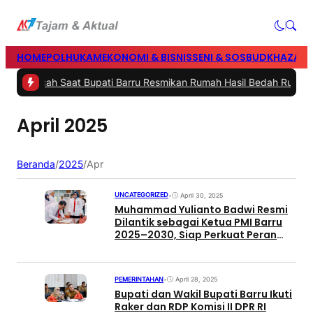
HOME
POLHUKAM
EKONOMI & BISNIS
SENI & SOSBUD
KHAZANA
ima Pecah Saat Bupati Barru Resmikan Rumah Hasil Bedah Rumah Po
April 2025
Beranda
/
2025
/
Apr
UNCATEGORIZED
•
April 30, 2025
Muhammad Yulianto Badwi Resmi
Dilantik sebagai Ketua PMI Barru
2025–2030, Siap Perkuat Peran
Kemanusiaan Daerah
PEMERINTAHAN
•
April 28, 2025
Bupati dan Wakil Bupati Barru Ikuti
Raker dan RDP Komisi II DPR RI