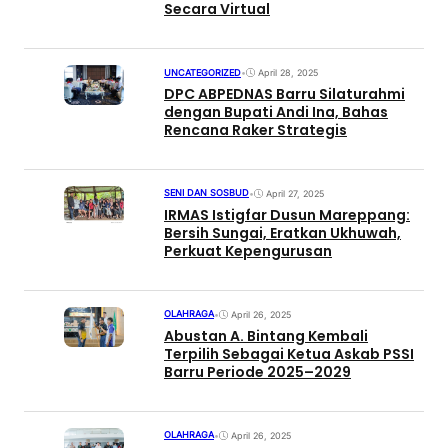
Secara Virtual
UNCATEGORIZED
•
April 28, 2025
DPC ABPEDNAS Barru Silaturahmi
dengan Bupati Andi Ina, Bahas
Rencana Raker Strategis
SENI DAN SOSBUD
•
April 27, 2025
IRMAS Istigfar Dusun Mareppang:
Bersih Sungai, Eratkan Ukhuwah,
Perkuat Kepengurusan
OLAHRAGA
•
April 26, 2025
Abustan A. Bintang Kembali
Terpilih Sebagai Ketua Askab PSSI
Barru Periode 2025–2029
OLAHRAGA
•
April 26, 2025